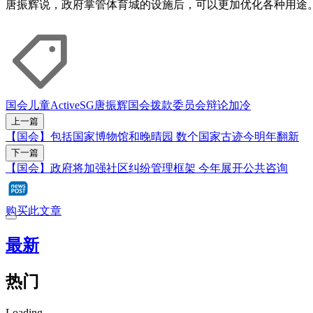
唐振辉说，政府掌管体育城的设施后，可以更加优化各种用途
国会
儿童
ActiveSG
唐振辉
国会拨款委员会辩论
加冷
上一篇
【国会】包括国家博物馆和晚晴园 数个国家古迹今明年翻新
下一篇
【国会】政府将加强社区纠纷管理框架 今年展开公共咨询
购买此文章
最新
热门
Loading...