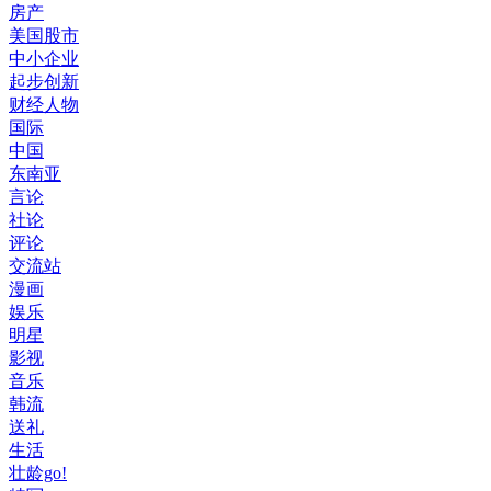
房产
美国股市
中小企业
起步创新
财经人物
国际
中国
东南亚
言论
社论
评论
交流站
漫画
娱乐
明星
影视
音乐
韩流
送礼
生活
壮龄go!