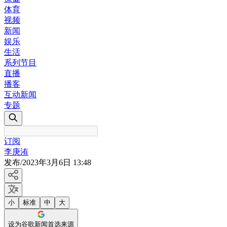
体育
视频
新闻
娱乐
生活
系列节目
直播
播客
互动新闻
专题
订阅
李庚洧
发布
/
2023年3月6日 13:48
小
标准
中
大
设为谷歌新闻首选来源