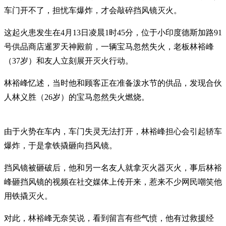
车门开不了，担忧车爆炸，才会敲碎挡风镜灭火。
这起火患发生在4月13日凌晨1时45分，位于小印度德斯加路91
号供品商店暹罗天神殿前，一辆宝马忽然失火，老板林裕峰
（37岁）和友人立刻展开灭火行动。
林裕峰忆述，当时他和顾客正在准备泼水节的供品，发现合伙
人林义胜（26岁）的宝马忽然失火燃烧。
由于火势在车内，车门失灵无法打开，林裕峰担心会引起轿车
爆炸，于是拿铁撬砸向挡风镜。
挡风镜被砸破后，他和另一名友人就拿灭火器灭火，事后林裕
峰砸挡风镜的视频在社交媒体上传开来，惹来不少网民嘲笑他
用铁撬灭火。
对此，林裕峰无奈笑说，看到留言有些气愤，他有过救援经