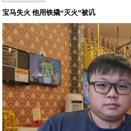
宝马失火 他用铁撬“灭火”被讥