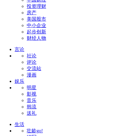
投资理财
房产
美国股市
中小企业
起步创新
财经人物
言论
社论
评论
交流站
漫画
娱乐
明星
影视
音乐
韩流
送礼
生活
壮龄go!