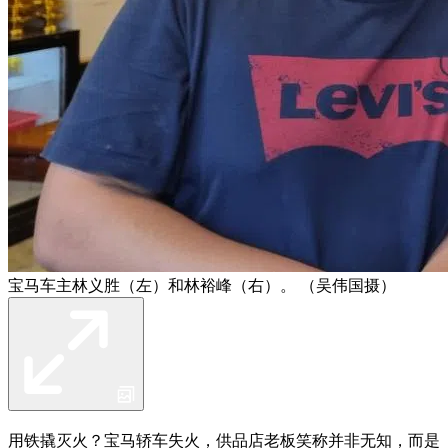
宝马车主林义胜（左）和林裕峰（右）。 （吴伟国摄）
用铁撬灭火？宝马轿车失火，供品店老板笑称并非无知，而是