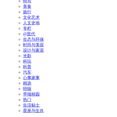
特写
美食
旅行
文化艺术
人文史地
专栏
@世代
生态与环保
时尚与美容
设计与家居
光影
科玩
科普
汽车
心事家事
精选
特辑
早报校园
热门
生活贴士
星座与生肖