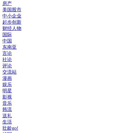
房产
美国股市
中小企业
起步创新
财经人物
国际
中国
东南亚
言论
社论
评论
交流站
漫画
娱乐
明星
影视
音乐
韩流
送礼
生活
壮龄go!