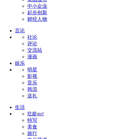
中小企业
起步创新
财经人物
言论
社论
评论
交流站
漫画
娱乐
明星
影视
音乐
韩流
送礼
生活
壮龄go!
特写
美食
旅行