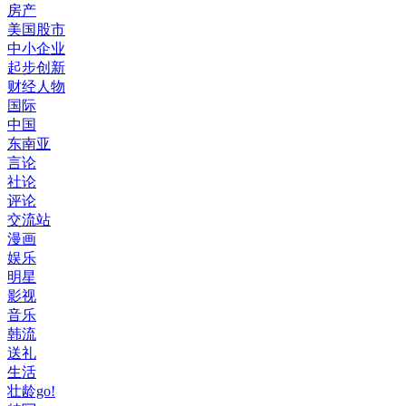
房产
美国股市
中小企业
起步创新
财经人物
国际
中国
东南亚
言论
社论
评论
交流站
漫画
娱乐
明星
影视
音乐
韩流
送礼
生活
壮龄go!