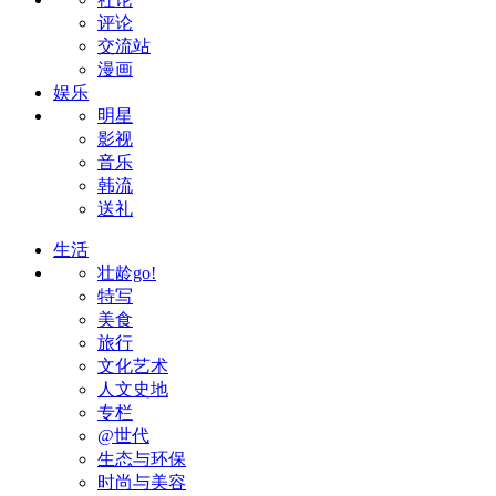
评论
交流站
漫画
娱乐
明星
影视
音乐
韩流
送礼
生活
壮龄go!
特写
美食
旅行
文化艺术
人文史地
专栏
@世代
生态与环保
时尚与美容