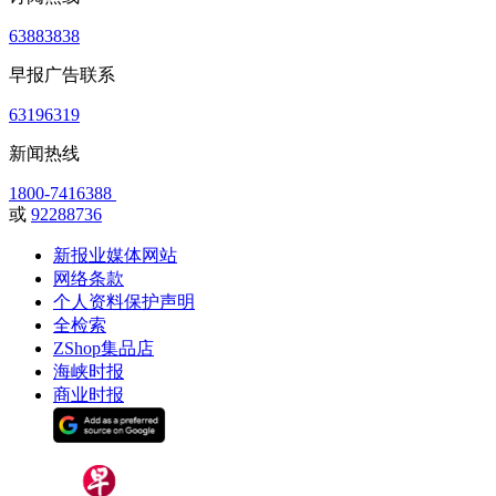
63883838
早报广告联系
63196319
新闻热线
1800-7416388
或
92288736
新报业媒体网站
网络条款
个人资料保护声明
全检索
ZShop集品店
海峡时报
商业时报