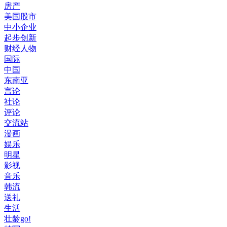
房产
美国股市
中小企业
起步创新
财经人物
国际
中国
东南亚
言论
社论
评论
交流站
漫画
娱乐
明星
影视
音乐
韩流
送礼
生活
壮龄go!