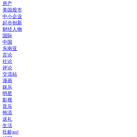
房产
美国股市
中小企业
起步创新
财经人物
国际
中国
东南亚
言论
社论
评论
交流站
漫画
娱乐
明星
影视
音乐
韩流
送礼
生活
壮龄go!