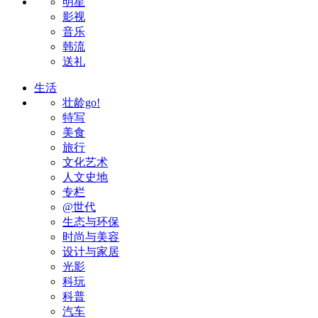
明星
影视
音乐
韩流
送礼
生活
壮龄go!
特写
美食
旅行
文化艺术
人文史地
专栏
@世代
生态与环保
时尚与美容
设计与家居
光影
科玩
科普
汽车