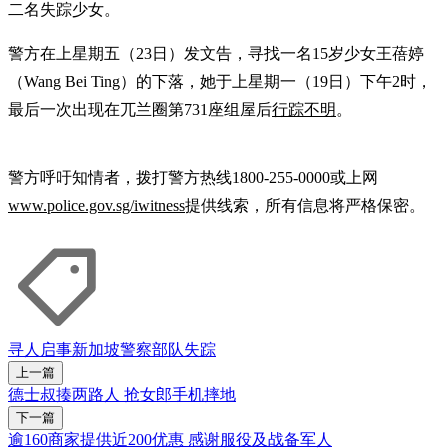
二名失踪少女。
警方在上星期五（23日）发文告，寻找一名15岁少女王蓓婷
（Wang Bei Ting）的下落，她于上星期一（19日）下午2时，
最后一次出现在兀兰圈第731座组屋后
行踪不明
。
警方呼吁知情者，拨打警方热线1800-255-0000或上网
www.police.gov.sg/iwitness
提供线索，所有信息将严格保密。
寻人启事
新加坡警察部队
失踪
上一篇
德士叔揍两路人 抢女郎手机摔地
下一篇
逾160商家提供近200优惠 感谢服役及战备军人