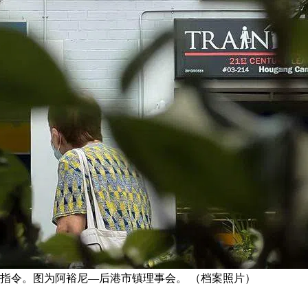
正指令。图为阿裕尼—后港市镇理事会。 （档案照片）