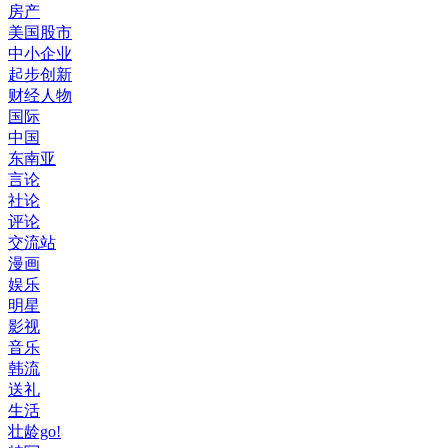
房产
美国股市
中小企业
起步创新
财经人物
国际
中国
东南亚
言论
社论
评论
交流站
漫画
娱乐
明星
影视
音乐
韩流
送礼
生活
壮龄go!