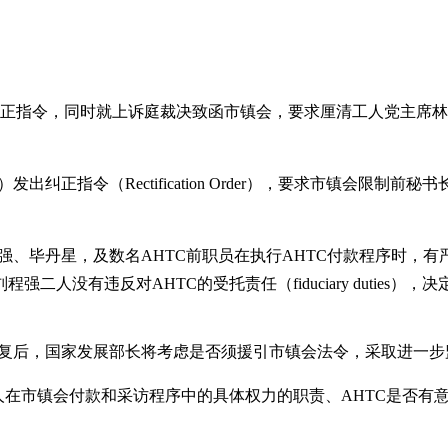
的纠正指令，同时就上诉庭裁决致函市镇会，要求厘清工人党主席
发出纠正指令（Rectification Order），要求市镇会
程强、毕丹星，及数名AHTC前职员在执行AHTC付款程序时，
没有违反对AHTC的受托责任（fiduciary duties）
的答复后，国家发展部长将考虑是否须援引市镇会法令，采取进一
镇会付款和采访程序中的具体权力的职责、AHTC是否有意根据上诉庭裁