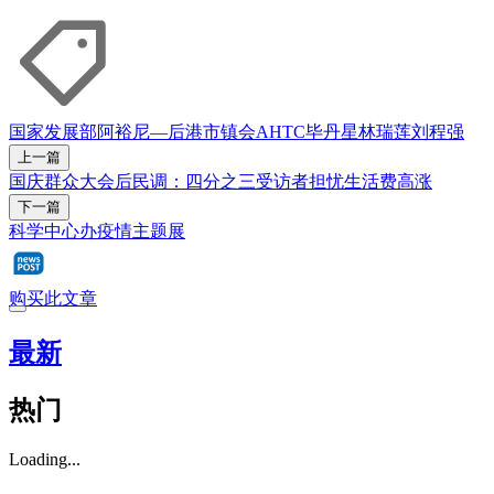
国家发展部
阿裕尼—后港市镇会
AHTC
毕丹星
林瑞莲
刘程强
上一篇
国庆群众大会后民调：四分之三受访者担忧生活费高涨
下一篇
科学中心办疫情主题展
购买此文章
最新
热门
Loading...