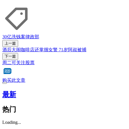
30亿洗钱案
律政部
上一篇
酒后大闹咖啡店还掌掴女警 71岁阿叔被捕
下一篇
周二可关注股票
购买此文章
最新
热门
Loading...