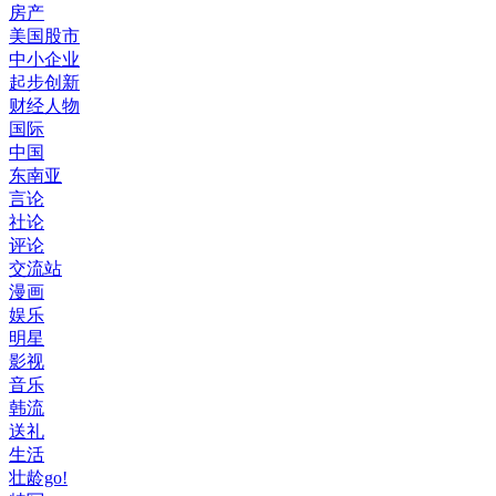
房产
美国股市
中小企业
起步创新
财经人物
国际
中国
东南亚
言论
社论
评论
交流站
漫画
娱乐
明星
影视
音乐
韩流
送礼
生活
壮龄go!