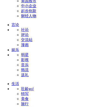
美国股市
中小企业
起步创新
财经人物
言论
社论
评论
交流站
漫画
娱乐
明星
影视
音乐
韩流
送礼
生活
壮龄go!
特写
美食
旅行