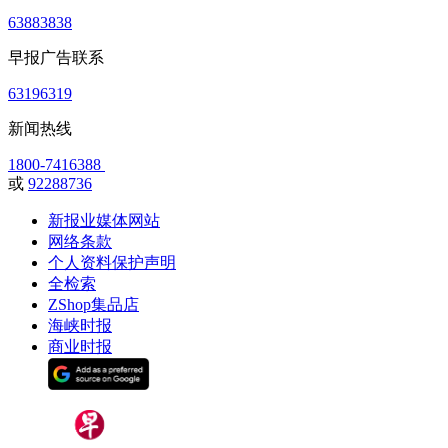
63883838
早报广告联系
63196319
新闻热线
1800-7416388
或
92288736
新报业媒体网站
网络条款
个人资料保护声明
全检索
ZShop集品店
海峡时报
商业时报