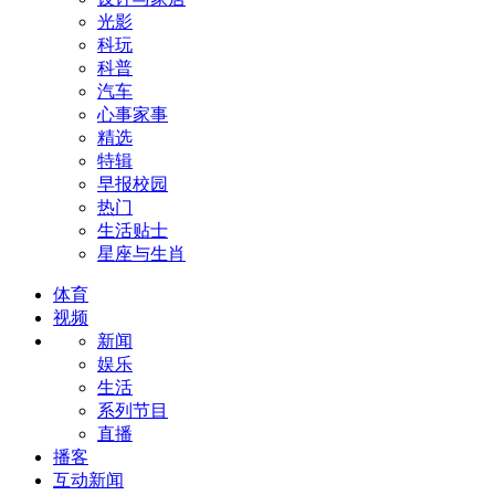
光影
科玩
科普
汽车
心事家事
精选
特辑
早报校园
热门
生活贴士
星座与生肖
体育
视频
新闻
娱乐
生活
系列节目
直播
播客
互动新闻