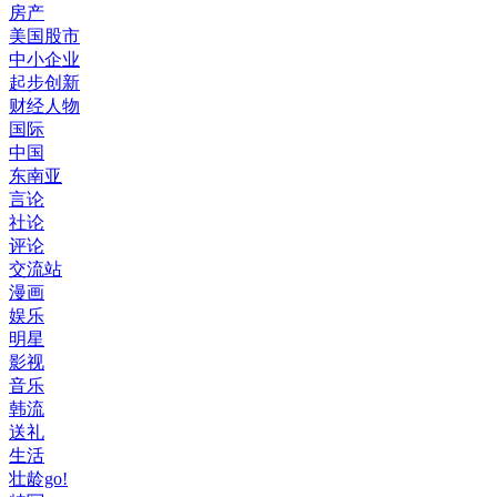
房产
美国股市
中小企业
起步创新
财经人物
国际
中国
东南亚
言论
社论
评论
交流站
漫画
娱乐
明星
影视
音乐
韩流
送礼
生活
壮龄go!