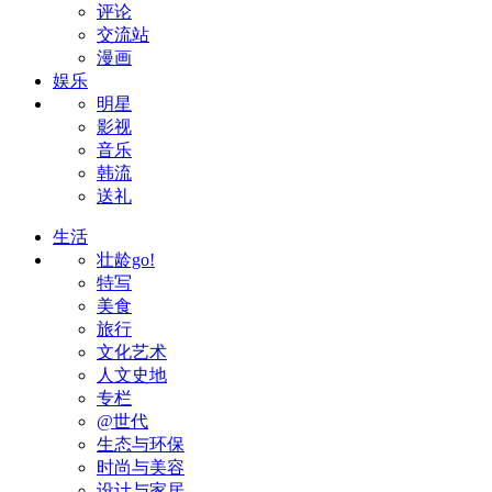
评论
交流站
漫画
娱乐
明星
影视
音乐
韩流
送礼
生活
壮龄go!
特写
美食
旅行
文化艺术
人文史地
专栏
@世代
生态与环保
时尚与美容
设计与家居