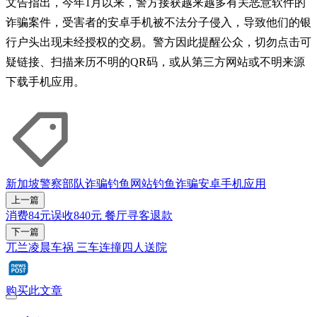
文告指出，今年1月以来，警方接获越来越多有关恶意软件的
诈骗案件，受害者的安卓手机被不法分子侵入，导致他们的银
行户头出现未经授权的交易。警方因此提醒公众，切勿点击可
疑链接、扫描来历不明的QR码，或从第三方网站或不明来源
下载手机应用。
新加坡警察部队
诈骗
钓鱼网站
钓鱼诈骗
安卓
手机应用
上一篇
消费84元误收840元 餐厅寻客退款
下一篇
兀兰凌晨车祸 三车连撞四人送院
购买此文章