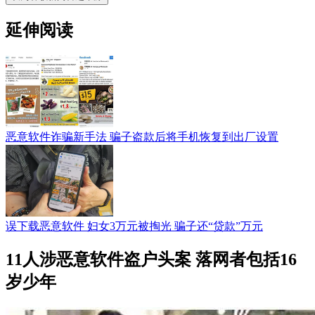
延伸阅读
恶意软件诈骗新手法 骗子盗款后将手机恢复到出厂设置
误下载恶意软件 妇女3万元被掏光 骗子还“贷款”万元
11人涉恶意软件盗户头案 落网者包括16
岁少年