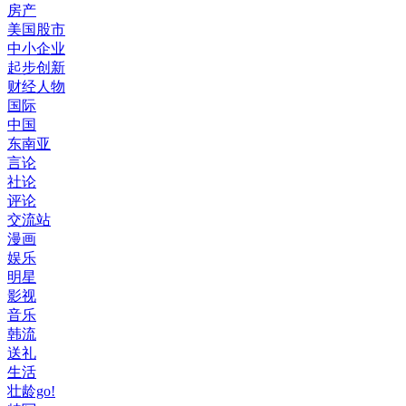
房产
美国股市
中小企业
起步创新
财经人物
国际
中国
东南亚
言论
社论
评论
交流站
漫画
娱乐
明星
影视
音乐
韩流
送礼
生活
壮龄go!