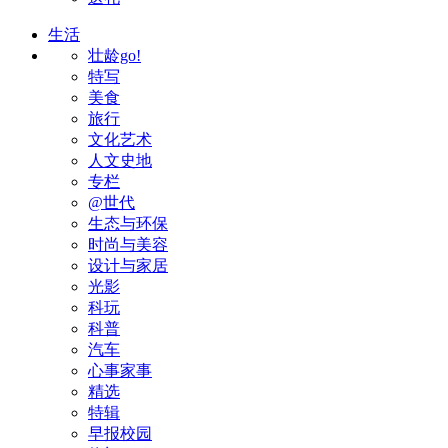
生活
壮龄go!
特写
美食
旅行
文化艺术
人文史地
专栏
@世代
生态与环保
时尚与美容
设计与家居
光影
科玩
科普
汽车
心事家事
精选
特辑
早报校园