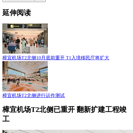
延伸阅读
樟宜机场T2北侧10月底前重开 T1入境移民厅将扩大
樟宜机场T2北侧进行运作测试
樟宜机场T2北侧已重开 翻新扩建工程竣
工