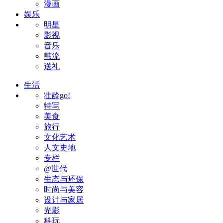
漫画
娱乐
明星
影视
音乐
韩流
送礼
生活
壮龄go!
特写
美食
旅行
文化艺术
人文史地
专栏
@世代
生态与环保
时尚与美容
设计与家居
光影
科玩