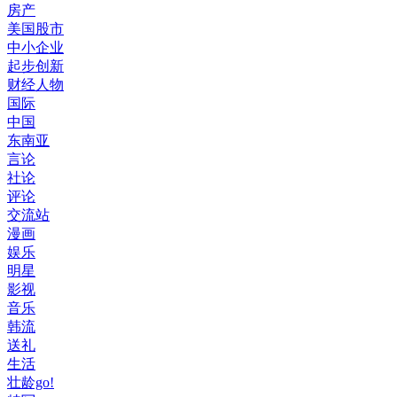
房产
美国股市
中小企业
起步创新
财经人物
国际
中国
东南亚
言论
社论
评论
交流站
漫画
娱乐
明星
影视
音乐
韩流
送礼
生活
壮龄go!