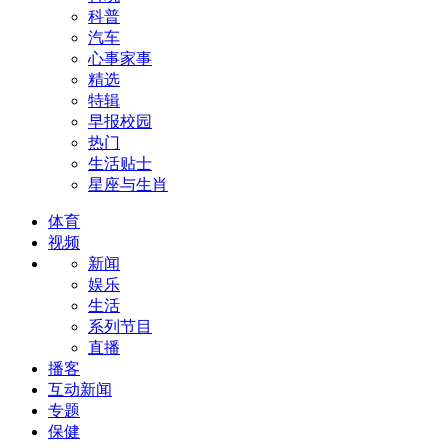
科普
汽车
心事家事
精选
特辑
早报校园
热门
生活贴士
星座与生肖
体育
视频
新闻
娱乐
生活
系列节目
直播
播客
互动新闻
专题
保健