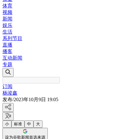
体育
视频
新闻
娱乐
生活
系列节目
直播
播客
互动新闻
专题
订阅
杨浚鑫
发布
/
2023年10月9日 19:05
小
标准
中
大
设为谷歌新闻首选来源