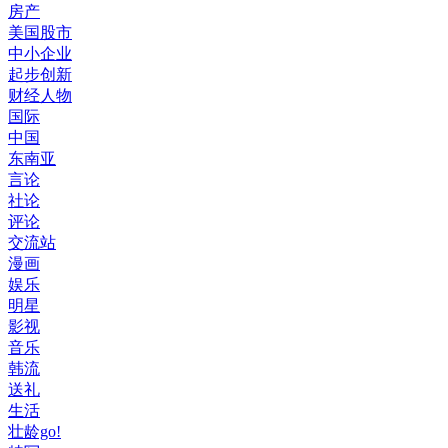
房产
美国股市
中小企业
起步创新
财经人物
国际
中国
东南亚
言论
社论
评论
交流站
漫画
娱乐
明星
影视
音乐
韩流
送礼
生活
壮龄go!