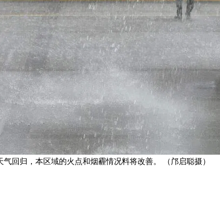
天气回归，本区域的火点和烟霾情况料将改善。 （邝启聪摄）