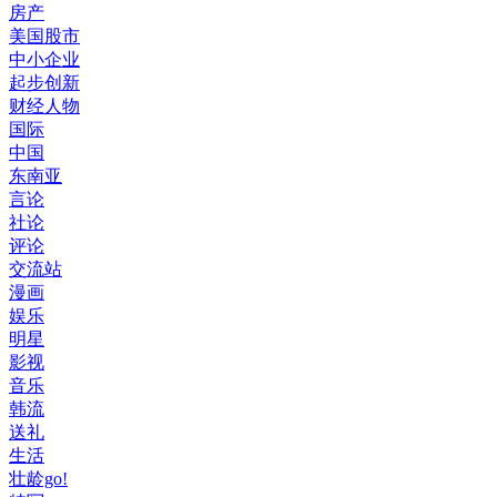
房产
美国股市
中小企业
起步创新
财经人物
国际
中国
东南亚
言论
社论
评论
交流站
漫画
娱乐
明星
影视
音乐
韩流
送礼
生活
壮龄go!