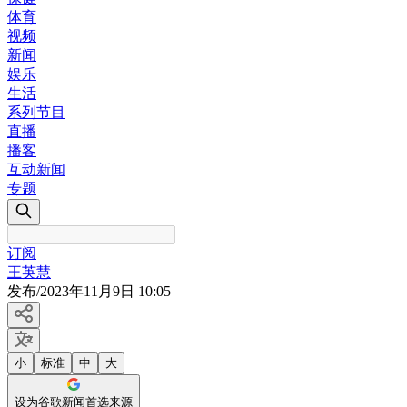
体育
视频
新闻
娱乐
生活
系列节目
直播
播客
互动新闻
专题
订阅
王英慧
发布
/
2023年11月9日 10:05
小
标准
中
大
设为谷歌新闻首选来源