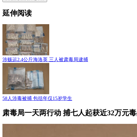
延伸阅读
涉贩运2.4公斤海洛英 三人被肃毒局逮捕
58人涉毒被捕 包括年仅15岁学生
肃毒局一天两行动 捕七人起获近32万元毒