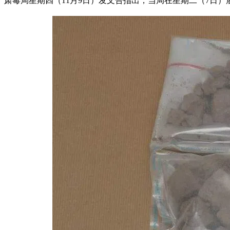
肃毒局星期四（11月9日）发文告指出，当局在星期二（7日）