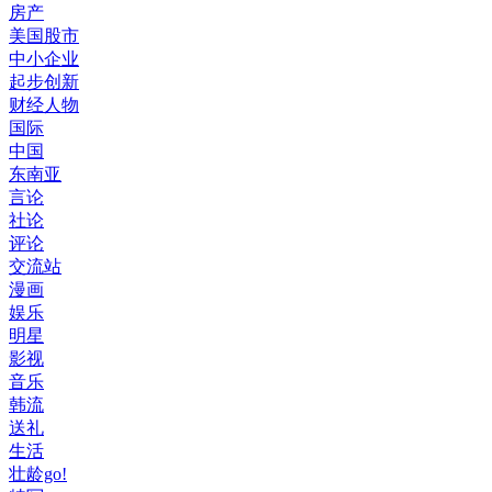
房产
美国股市
中小企业
起步创新
财经人物
国际
中国
东南亚
言论
社论
评论
交流站
漫画
娱乐
明星
影视
音乐
韩流
送礼
生活
壮龄go!