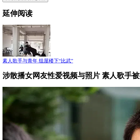
延伸阅读
素人歌手与青年 组屋楼下“比武”
涉散播女网友性爱视频与照片 素人歌手被