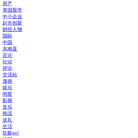
房产
美国股市
中小企业
起步创新
财经人物
国际
中国
东南亚
言论
社论
评论
交流站
漫画
娱乐
明星
影视
音乐
韩流
送礼
生活
壮龄go!