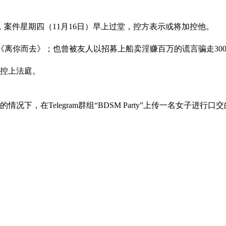
案件星期四（11月16日）早上过堂，控方表示或将加控他。
作单曲《离你而去》；也曾被友人以招募上船卖淫赚百万的谎言骗走3
被控上法庭。
况下，在Telegram群组“BDSM Party”上传一名女子进行