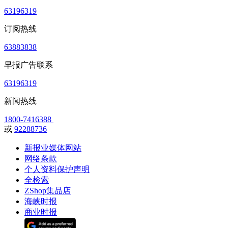
63196319
订阅热线
63883838
早报广告联系
63196319
新闻热线
1800-7416388
或
92288736
新报业媒体网站
网络条款
个人资料保护声明
全检索
ZShop集品店
海峡时报
商业时报