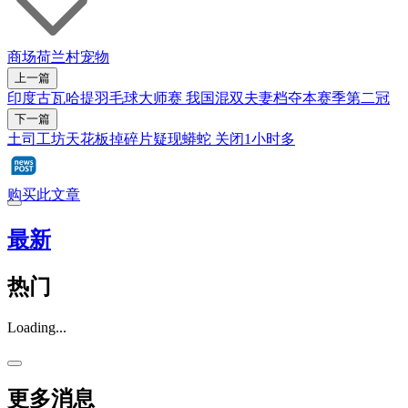
商场
荷兰村
宠物
上一篇
印度古瓦哈提羽毛球大师赛 我国混双夫妻档夺本赛季第二冠
下一篇
土司工坊天花板掉碎片疑现蟒蛇 关闭1小时多
购买此文章
最新
热门
Loading...
更多消息