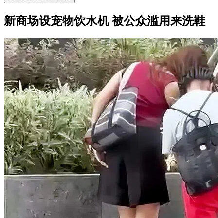
新商场设宠物饮水机 被公众滥用来洗鞋