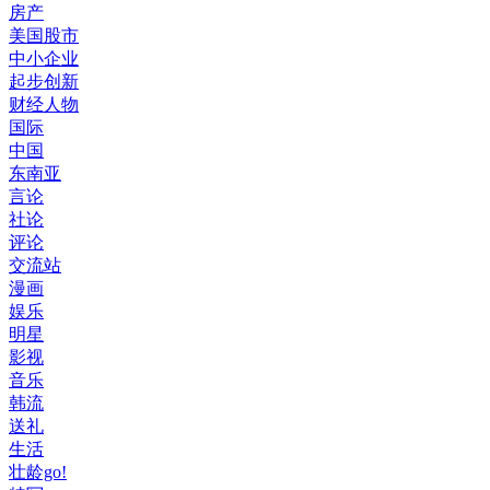
房产
美国股市
中小企业
起步创新
财经人物
国际
中国
东南亚
言论
社论
评论
交流站
漫画
娱乐
明星
影视
音乐
韩流
送礼
生活
壮龄go!