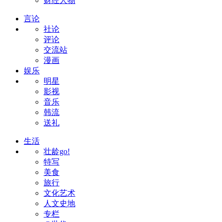
财经人物
言论
社论
评论
交流站
漫画
娱乐
明星
影视
音乐
韩流
送礼
生活
壮龄go!
特写
美食
旅行
文化艺术
人文史地
专栏