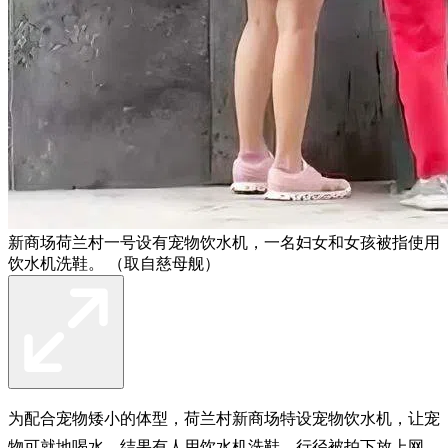
新商场荷兰村一号设有宠物饮水机，一名妇女和女孩被指使用
饮水机洗鞋。 （取自慈母舰）
为配合宠物矮小的体型，荷兰村新商场特设宠物饮水机，让宠
物可就地喝水，结果有人用饮水机洗鞋，行径被拍下放上网，