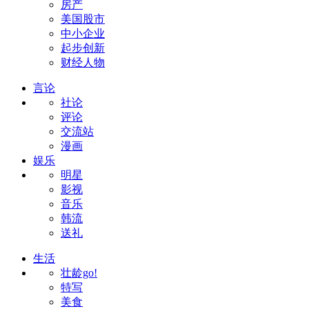
房产
美国股市
中小企业
起步创新
财经人物
言论
社论
评论
交流站
漫画
娱乐
明星
影视
音乐
韩流
送礼
生活
壮龄go!
特写
美食