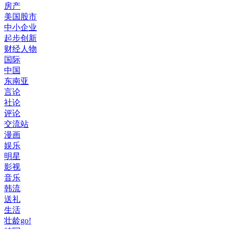
房产
美国股市
中小企业
起步创新
财经人物
国际
中国
东南亚
言论
社论
评论
交流站
漫画
娱乐
明星
影视
音乐
韩流
送礼
生活
壮龄go!