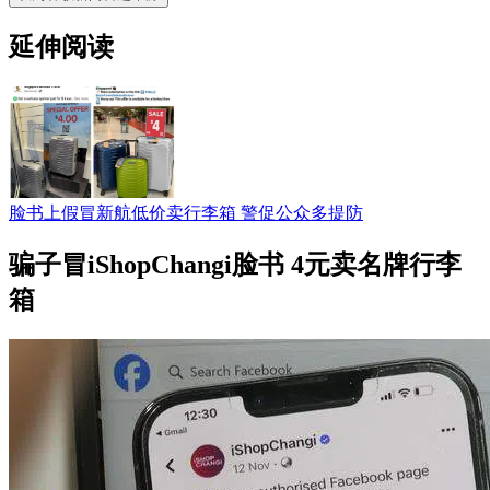
延伸阅读
脸书上假冒新航低价卖行李箱 警促公众多提防
骗子冒iShopChangi脸书 4元卖名牌行李
箱