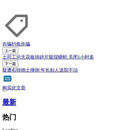
诈骗
钓鱼诈骗
上一篇
土司工坊天花板掉碎片疑现蟒蛇 关闭1小时多
下一篇
疑遭右转德士撞倒 年长妇人送院不治
购买此文章
最新
热门