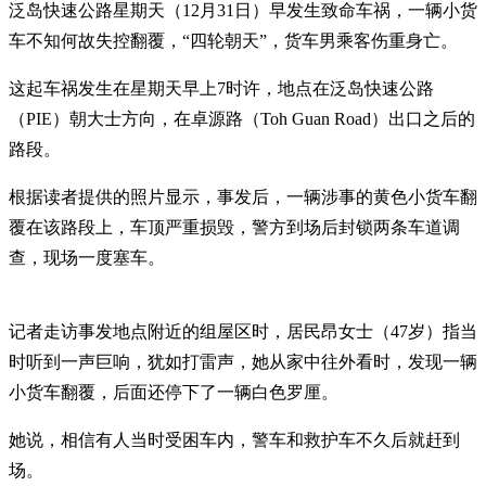
泛岛快速公路星期天（12月31日）早发生致命车祸，一辆小货
车不知何故失控翻覆，“四轮朝天”，货车男乘客伤重身亡。
这起车祸发生在星期天早上7时许，地点在泛岛快速公路
（PIE）朝大士方向，在卓源路（Toh Guan Road）出口之后的
路段。
根据读者提供的照片显示，事发后，一辆涉事的黄色小货车翻
覆在该路段上，车顶严重损毁，警方到场后封锁两条车道调
查，现场一度塞车。
记者走访事发地点附近的组屋区时，居民昂女士（47岁）指当
时听到一声巨响，犹如打雷声，她从家中往外看时，发现一辆
小货车翻覆，后面还停下了一辆白色罗厘。
她说，相信有人当时受困车内，警车和救护车不久后就赶到
场。