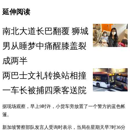
延伸阅读
南北大道长巴翻覆 狮城
男从睡梦中痛醒膝盖裂
成两半
两巴士文礼转换站相撞
一车长被捕四乘客送院
据现场观察，早上9时许，小货车旁放置了一个警方的蓝色帐
篷。
新加坡警察部队发言人受询时表示，当局在星期天早7时36分