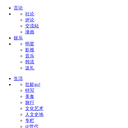
言论
社论
评论
交流站
漫画
娱乐
明星
影视
音乐
韩流
送礼
生活
壮龄go!
特写
美食
旅行
文化艺术
人文史地
专栏
@世代