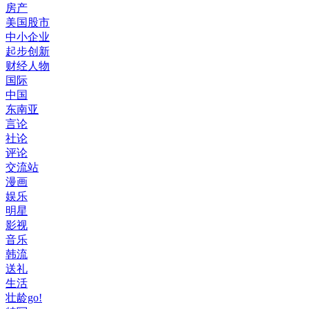
房产
美国股市
中小企业
起步创新
财经人物
国际
中国
东南亚
言论
社论
评论
交流站
漫画
娱乐
明星
影视
音乐
韩流
送礼
生活
壮龄go!