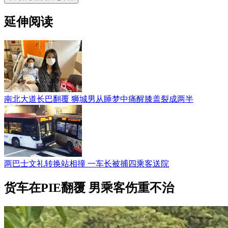
延伸阅读
南北大道长巴翻覆 狮城男从睡梦中痛醒膝盖裂成两半
两巴士文礼转换站相撞 一车长被捕四乘客送院
货车在PIE翻覆 男乘客伤重不治