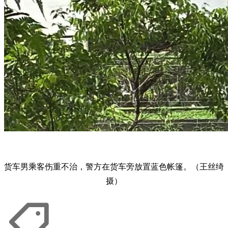
货车男乘客伤重不治，警方在货车旁放置蓝色帐篷。（王丝绮
摄）