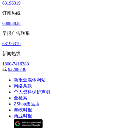
63196319
订阅热线
63883838
早报广告联系
63196319
新闻热线
1800-7416388
或
92288736
新报业媒体网站
网络条款
个人资料保护声明
全检索
ZShop集品店
海峡时报
商业时报