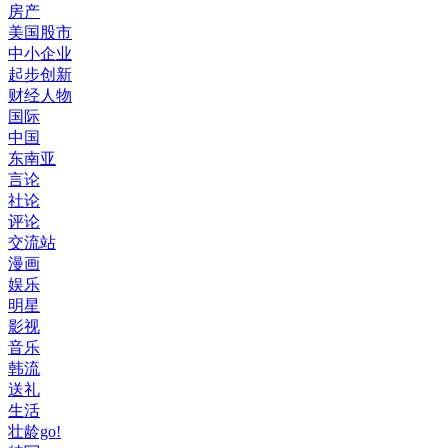
房产
美国股市
中小企业
起步创新
财经人物
国际
中国
东南亚
言论
社论
评论
交流站
漫画
娱乐
明星
影视
音乐
韩流
送礼
生活
壮龄go!