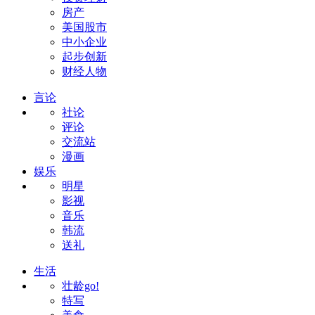
房产
美国股市
中小企业
起步创新
财经人物
言论
社论
评论
交流站
漫画
娱乐
明星
影视
音乐
韩流
送礼
生活
壮龄go!
特写