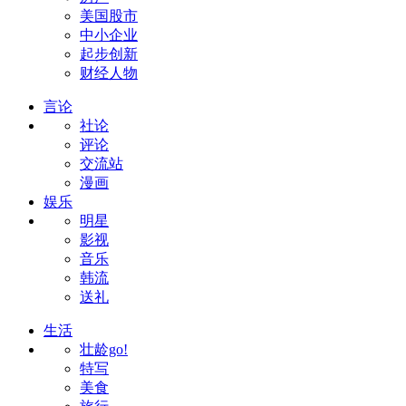
美国股市
中小企业
起步创新
财经人物
言论
社论
评论
交流站
漫画
娱乐
明星
影视
音乐
韩流
送礼
生活
壮龄go!
特写
美食