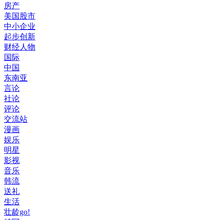
房产
美国股市
中小企业
起步创新
财经人物
国际
中国
东南亚
言论
社论
评论
交流站
漫画
娱乐
明星
影视
音乐
韩流
送礼
生活
壮龄go!