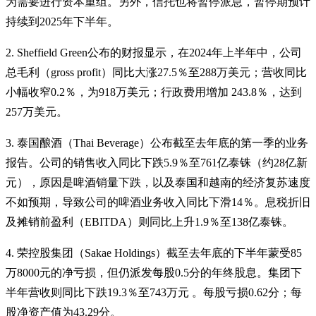
为需要进行资本重组。另外，信托也将暂停派息，暂停期预计
持续到2025年下半年。
2. Sheffield Green公布的财报显示，在2024年上半年中，公司
总毛利（gross profit）同比大涨27.5％至288万美元；营收同比
小幅收窄0.2％，为918万美元；行政费用增加 243.8％，达到
257万美元。
3. 泰国酿酒（Thai Beverage）公布截至去年底的第一季的业务
报告。公司的销售收入同比下跌5.9％至761亿泰铢（约28亿新
元），原因是啤酒销量下跌，以及泰国和越南的经济复苏速度
不如预期，导致公司的啤酒业务收入同比下滑14％。息税折旧
及摊销前盈利（EBITDA）则同比上升1.9％至138亿泰铢。
4. 荣控股集团（Sakae Holdings）截至去年底的下半年蒙受85
万8000元的净亏损，但仍派发每股0.5分的年终股息。集团下
半年营收则同比下跌19.3％至743万元 。每股亏损0.62分；每
股净资产值为43.29分。