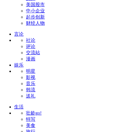
美国股市
中小企业
起步创新
财经人物
言论
社论
评论
交流站
漫画
娱乐
明星
影视
音乐
韩流
送礼
生活
壮龄go!
特写
美食
旅行