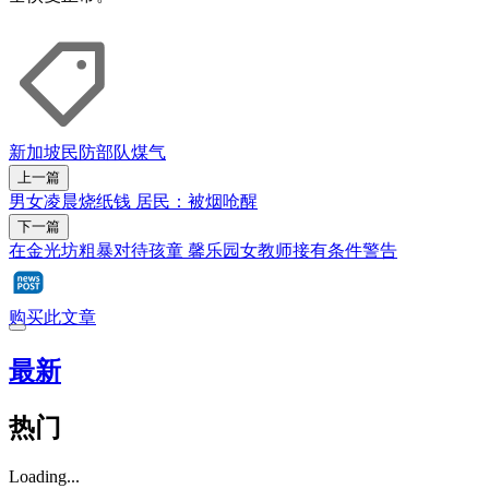
新加坡民防部队
煤气
上一篇
男女凌晨烧纸钱 居民：被烟呛醒
下一篇
在金光坊粗暴对待孩童 馨乐园女教师接有条件警告
购买此文章
最新
热门
Loading...