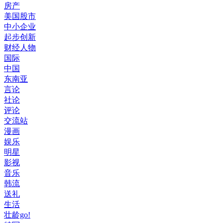
房产
美国股市
中小企业
起步创新
财经人物
国际
中国
东南亚
言论
社论
评论
交流站
漫画
娱乐
明星
影视
音乐
韩流
送礼
生活
壮龄go!