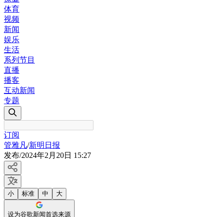
体育
视频
新闻
娱乐
生活
系列节目
直播
播客
互动新闻
专题
订阅
管雅凡
/
新明日报
发布
/
2024年2月20日 15:27
小
标准
中
大
设为谷歌新闻首选来源