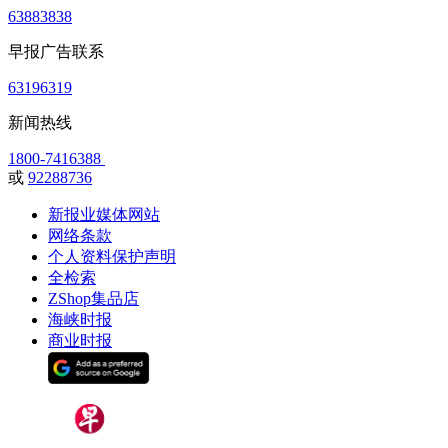
63883838
早报广告联系
63196319
新闻热线
1800-7416388
或
92288736
新报业媒体网站
网络条款
个人资料保护声明
全检索
ZShop集品店
海峡时报
商业时报