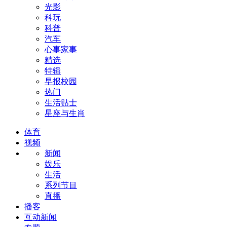
光影
科玩
科普
汽车
心事家事
精选
特辑
早报校园
热门
生活贴士
星座与生肖
体育
视频
新闻
娱乐
生活
系列节目
直播
播客
互动新闻