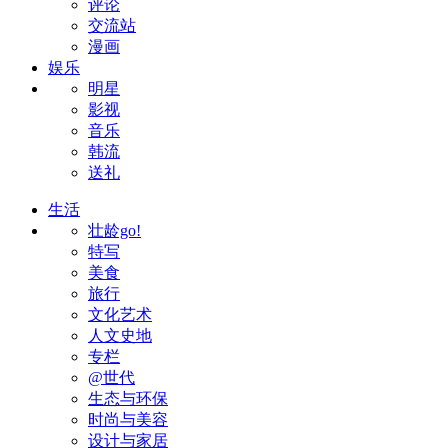
评论
交流站
漫画
娱乐
明星
影视
音乐
韩流
送礼
生活
壮龄go!
特写
美食
旅行
文化艺术
人文史地
专栏
@世代
生态与环保
时尚与美容
设计与家居