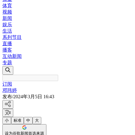
体育
视频
新闻
娱乐
生活
系列节目
直播
播客
互动新闻
专题
订阅
邓玮婷
发布
/
2024年3月5日 16:43
小
标准
中
大
设为谷歌新闻首选来源