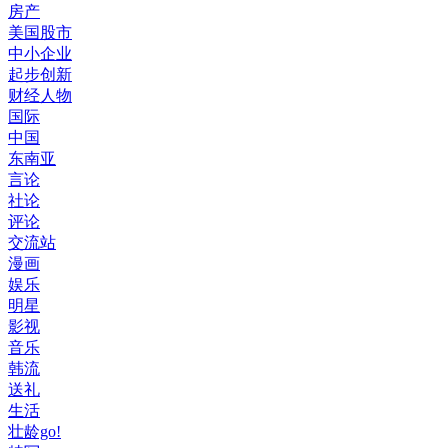
房产
美国股市
中小企业
起步创新
财经人物
国际
中国
东南亚
言论
社论
评论
交流站
漫画
娱乐
明星
影视
音乐
韩流
送礼
生活
壮龄go!