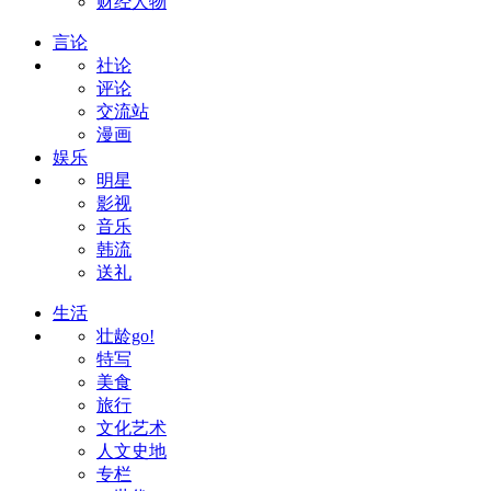
财经人物
言论
社论
评论
交流站
漫画
娱乐
明星
影视
音乐
韩流
送礼
生活
壮龄go!
特写
美食
旅行
文化艺术
人文史地
专栏