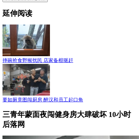
延伸阅读
摔碗抢食野猴扰民 店家备棍驱赶
要如厕竟图闯厨房 醉汉和员工起口角
三青年蒙面夜闯健身房大肆破坏 10小时
后落网