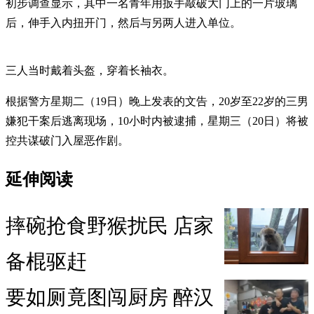
初步调查显示，其中一名青年用扳手敲破大门上的一片玻璃
后，伸手入内扭开门，然后与另两人进入单位。
三人当时戴着头盔，穿着长袖衣。
根据警方星期二（19日）晚上发表的文告，20岁至22岁的三男
嫌犯干案后逃离现场，10小时内被逮捕，星期三（20日）将被
控共谋破门入屋恶作剧。
延伸阅读
摔碗抢食野猴扰民 店家
备棍驱赶
要如厕竟图闯厨房 醉汉