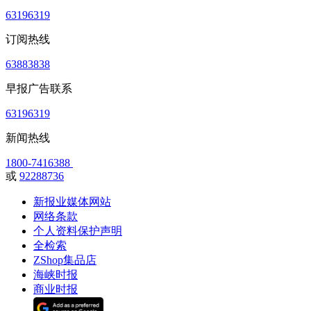
63196319
订阅热线
63883838
早报广告联系
63196319
新闻热线
1800-7416388
或
92288736
新报业媒体网站
网络条款
个人资料保护声明
全检索
ZShop集品店
海峡时报
商业时报