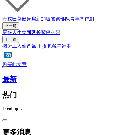
丹戎巴葛
健身房
新加坡警察部队
青年
恶作剧
上一篇
康盛人生集团延长暂停交易
下一篇
搬运工人偷首饰 手提包藏箱运走
购买此文章
最新
热门
Loading...
更多消息