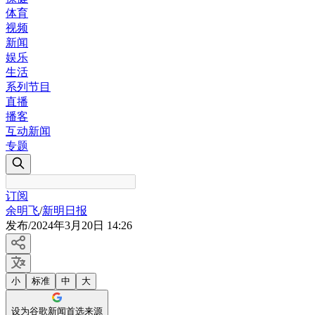
体育
视频
新闻
娱乐
生活
系列节目
直播
播客
互动新闻
专题
订阅
余明飞
/
新明日报
发布
/
2024年3月20日 14:26
小
标准
中
大
设为谷歌新闻首选来源