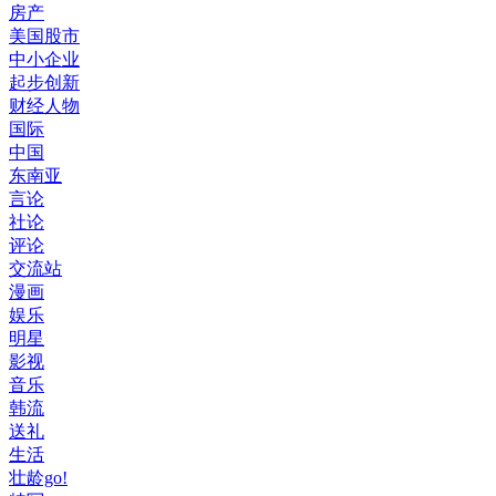
房产
美国股市
中小企业
起步创新
财经人物
国际
中国
东南亚
言论
社论
评论
交流站
漫画
娱乐
明星
影视
音乐
韩流
送礼
生活
壮龄go!