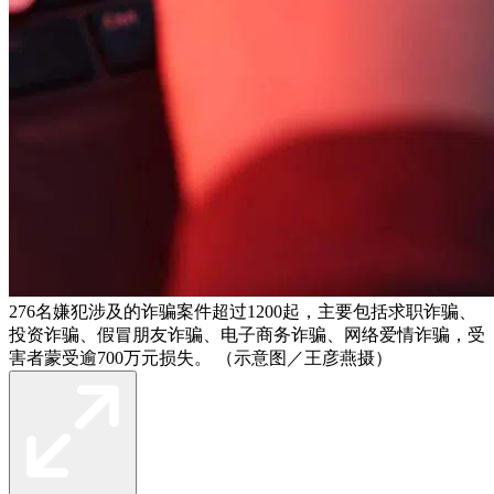
276名嫌犯涉及的诈骗案件超过1200起，主要包括求职诈骗、
投资诈骗、假冒朋友诈骗、电子商务诈骗、网络爱情诈骗，受
害者蒙受逾700万元损失。 （示意图／王彦燕摄）