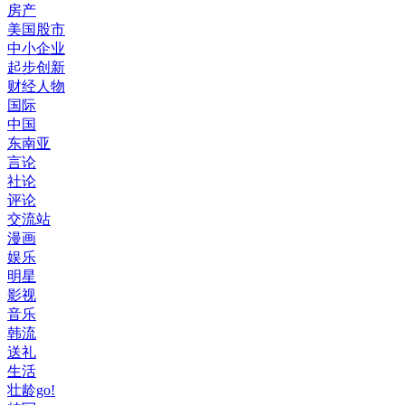
房产
美国股市
中小企业
起步创新
财经人物
国际
中国
东南亚
言论
社论
评论
交流站
漫画
娱乐
明星
影视
音乐
韩流
送礼
生活
壮龄go!