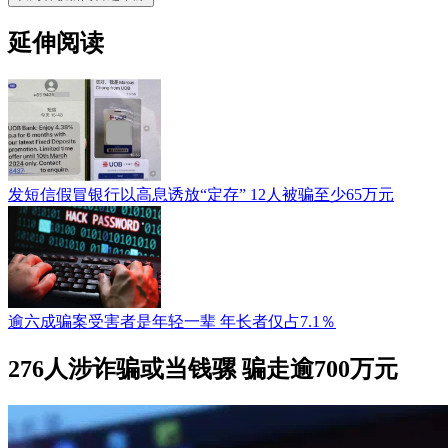
延伸阅读
发短信假冒银行以高息诱放“定存” 12人被骗至少65万元
逾六成骗案受害者是年轻一辈 年长者仅占7.1％
276人涉诈骗或当钱骡 骗走逾700万元