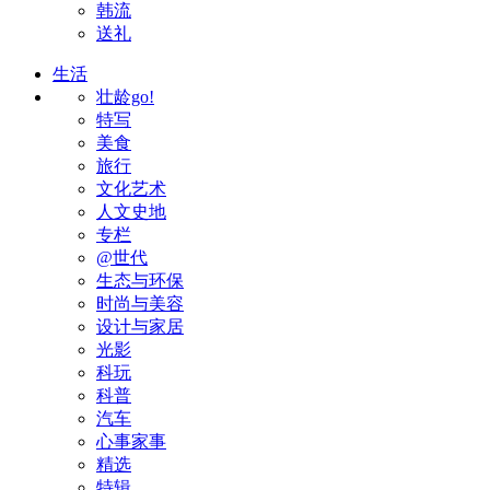
韩流
送礼
生活
壮龄go!
特写
美食
旅行
文化艺术
人文史地
专栏
@世代
生态与环保
时尚与美容
设计与家居
光影
科玩
科普
汽车
心事家事
精选
特辑