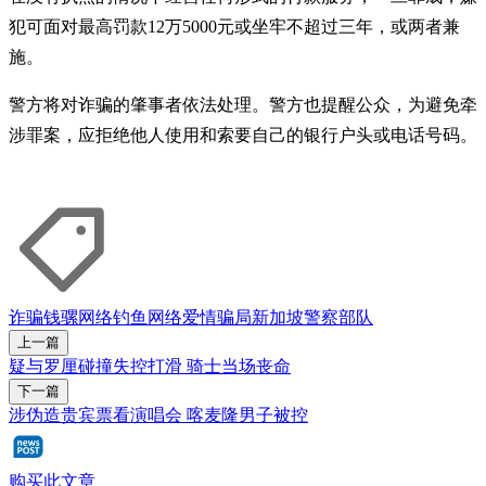
犯可面对最高罚款12万5000元或坐牢不超过三年，或两者兼
施。
警方将对诈骗的肇事者依法处理。警方也提醒公众，为避免牵
涉罪案，应拒绝他人使用和索要自己的银行户头或电话号码。
诈骗
钱骡
网络钓鱼
网络爱情骗局
新加坡警察部队
上一篇
疑与罗厘碰撞失控打滑 骑士当场丧命
下一篇
涉伪造贵宾票看演唱会 喀麦隆男子被控
购买此文章