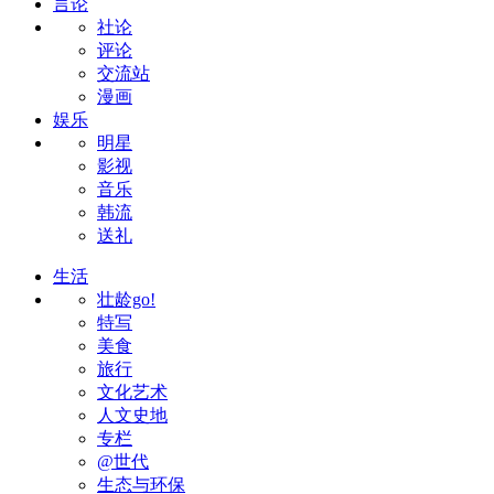
言论
社论
评论
交流站
漫画
娱乐
明星
影视
音乐
韩流
送礼
生活
壮龄go!
特写
美食
旅行
文化艺术
人文史地
专栏
@世代
生态与环保