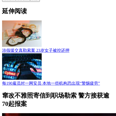
延伸阅读
涉假援交真勒索案 23岁女子被控还押
每190雇员对一网安员 本地一些机构恐出现“警惕疲劳”
窜改不雅照寄信到职场勒索 警方接获逾
70起报案