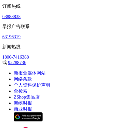
订阅热线
63883838
早报广告联系
63196319
新闻热线
1800-7416388
或
92288736
新报业媒体网站
网络条款
个人资料保护声明
全检索
ZShop集品店
海峡时报
商业时报