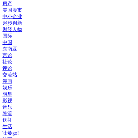
房产
美国股市
中小企业
起步创新
财经人物
国际
中国
东南亚
言论
社论
评论
交流站
漫画
娱乐
明星
影视
音乐
韩流
送礼
生活
壮龄go!