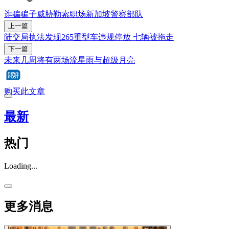
诈骗
骗子
威胁
勒索
职场
新加坡警察部队
上一篇
陆交局执法发现265重型车违规停放 七辆被拖走
下一篇
未来几周将有两场流星雨与超级月亮
购买此文章
最新
热门
Loading...
更多消息