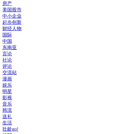
房产
美国股市
中小企业
起步创新
财经人物
国际
中国
东南亚
言论
社论
评论
交流站
漫画
娱乐
明星
影视
音乐
韩流
送礼
生活
壮龄go!