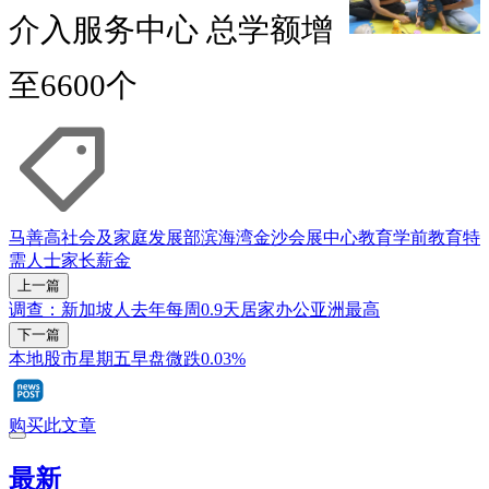
介入服务中心 总学额增
至6600个
马善高
社会及家庭发展部
滨海湾金沙会展中心
教育
学前教育
特
需人士
家长
薪金
上一篇
调查：新加坡人去年每周0.9天居家办公亚洲最高
下一篇
本地股市星期五早盘微跌0.03%
购买此文章
最新