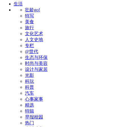
生活
壮龄go!
特写
美食
旅行
文化艺术
人文史地
专栏
@世代
生态与环保
时尚与美容
设计与家居
光影
科玩
科普
汽车
心事家事
精选
特辑
早报校园
热门