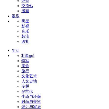
评论
交流站
漫画
娱乐
明星
影视
音乐
韩流
送礼
生活
壮龄go!
特写
美食
旅行
文化艺术
人文史地
专栏
@世代
生态与环保
时尚与美容
设计与家居