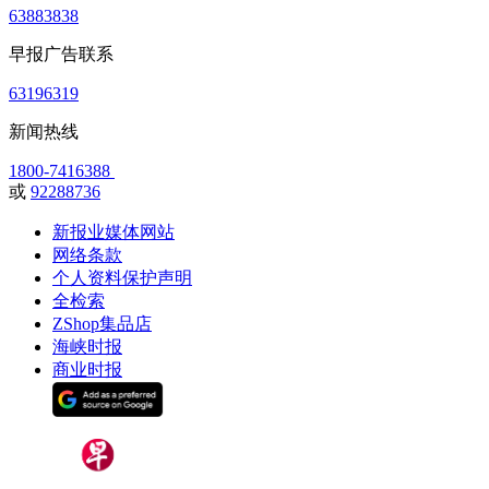
63883838
早报广告联系
63196319
新闻热线
1800-7416388
或
92288736
新报业媒体网站
网络条款
个人资料保护声明
全检索
ZShop集品店
海峡时报
商业时报