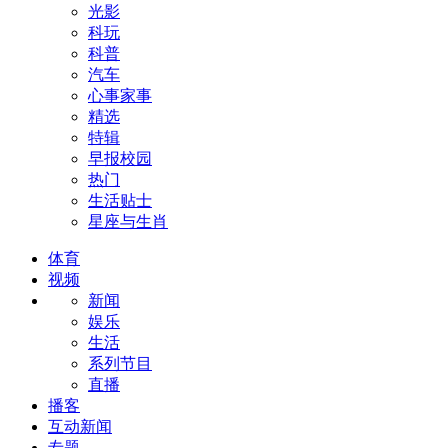
光影
科玩
科普
汽车
心事家事
精选
特辑
早报校园
热门
生活贴士
星座与生肖
体育
视频
新闻
娱乐
生活
系列节目
直播
播客
互动新闻
专题