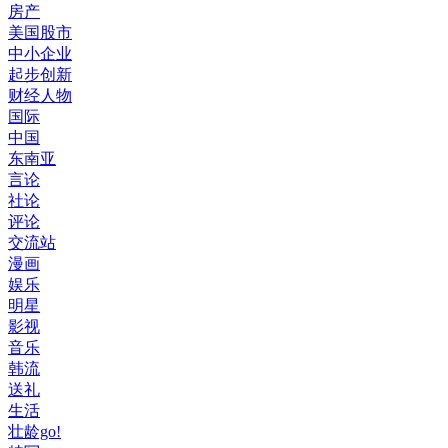
房产
美国股市
中小企业
起步创新
财经人物
国际
中国
东南亚
言论
社论
评论
交流站
漫画
娱乐
明星
影视
音乐
韩流
送礼
生活
壮龄go!