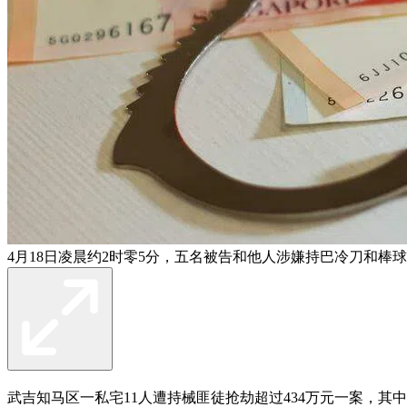
4月18日凌晨约2时零5分，五名被告和他人涉嫌持巴冷刀和棒球
武吉知马区一私宅11人遭持械匪徒抢劫超过434万元一案，