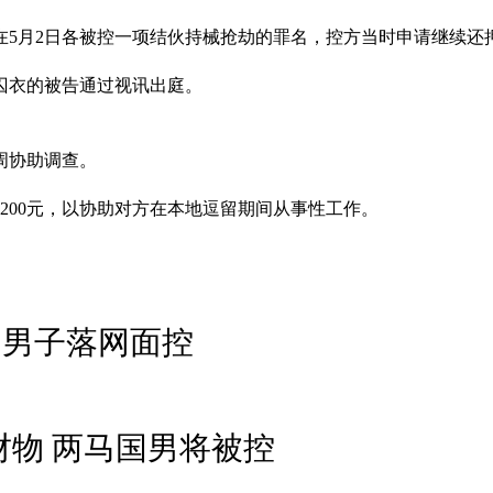
）在5月2日各被控一项结伙持械抢劫的罪名，控方当时申请继续
囚衣的被告通过视讯出庭。
周协助调查。
子200元，以协助对方在本地逗留期间从事性工作。
国男子落网面控
财物 两马国男将被控