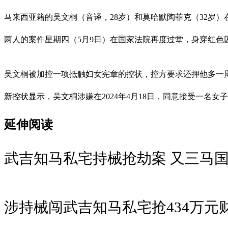
马来西亚籍的吴文桐（音译，28岁）和莫哈默陶菲克（32岁
两人的案件星期四（5月9日）在国家法院再度过堂，身穿红色
吴文桐被加控一项抵触妇女宪章的控状，控方要求还押他多一
新控状显示，吴文桐涉嫌在2024年4月18日，同意接受一名女
延伸阅读
武吉知马私宅持械抢劫案 又三马
涉持械闯武吉知马私宅抢434万元