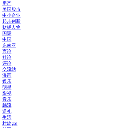
房产
美国股市
中小企业
起步创新
财经人物
国际
中国
东南亚
言论
社论
评论
交流站
漫画
娱乐
明星
影视
音乐
韩流
送礼
生活
壮龄go!