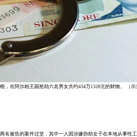
棍，在阿尔柏王园抢劫六名男女共约434万1328元的财物。 （
其中两名被告的案件过堂，其中一人因涉嫌协助女子在本地从事性