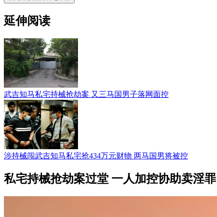
延伸阅读
武吉知马私宅持械抢劫案 又三马国男子落网面控
涉持械闯武吉知马私宅抢434万元财物 两马国男将被控
私宅持械抢劫案过堂 一人加控协助卖淫罪