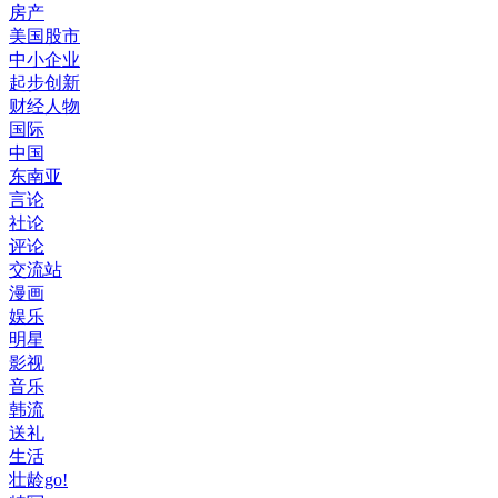
房产
美国股市
中小企业
起步创新
财经人物
国际
中国
东南亚
言论
社论
评论
交流站
漫画
娱乐
明星
影视
音乐
韩流
送礼
生活
壮龄go!