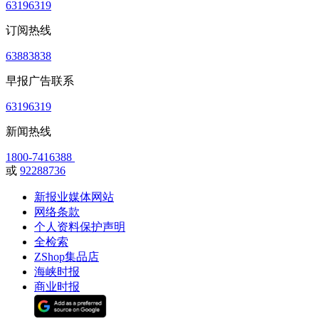
63196319
订阅热线
63883838
早报广告联系
63196319
新闻热线
1800-7416388
或
92288736
新报业媒体网站
网络条款
个人资料保护声明
全检索
ZShop集品店
海峡时报
商业时报