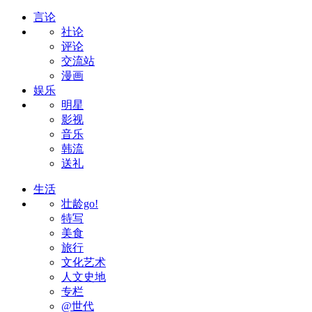
言论
社论
评论
交流站
漫画
娱乐
明星
影视
音乐
韩流
送礼
生活
壮龄go!
特写
美食
旅行
文化艺术
人文史地
专栏
@世代