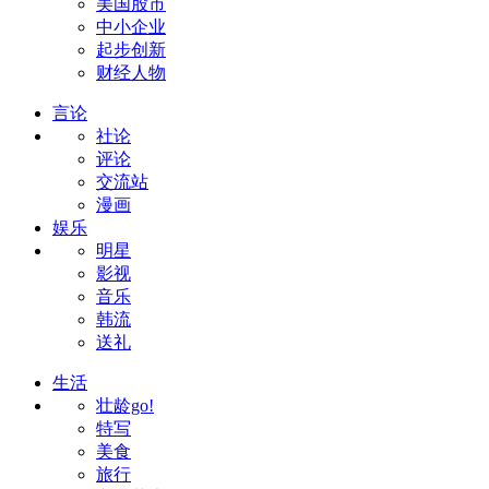
美国股市
中小企业
起步创新
财经人物
言论
社论
评论
交流站
漫画
娱乐
明星
影视
音乐
韩流
送礼
生活
壮龄go!
特写
美食
旅行