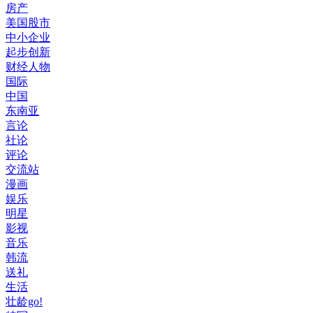
房产
美国股市
中小企业
起步创新
财经人物
国际
中国
东南亚
言论
社论
评论
交流站
漫画
娱乐
明星
影视
音乐
韩流
送礼
生活
壮龄go!