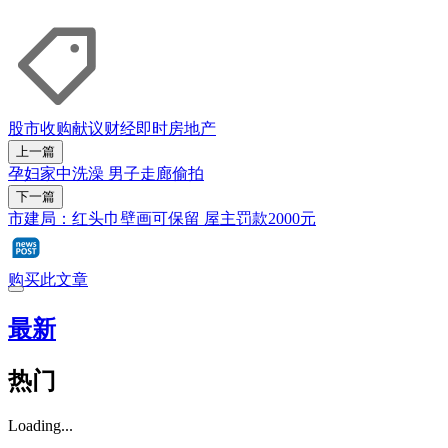
股市
收购献议
财经即时
房地产
上一篇
孕妇家中洗澡 男子走廊偷拍
下一篇
市建局：红头巾壁画可保留 屋主罚款2000元
购买此文章
最新
热门
Loading...