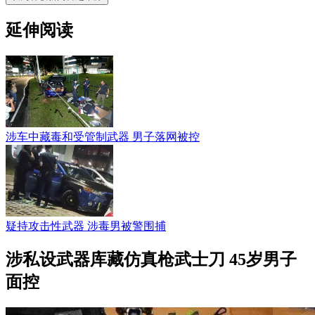
延伸阅读
涉车中藏毒和受管制武器 男子落网被控
疑持攻击性武器 涉毒男被警围捕
涉私设武器库藏仿真枪武士刀 45岁男子
面控