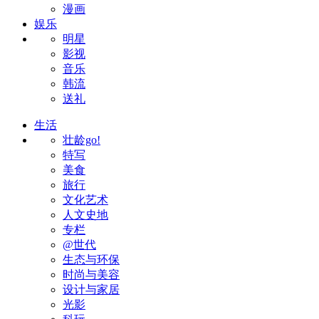
漫画
娱乐
明星
影视
音乐
韩流
送礼
生活
壮龄go!
特写
美食
旅行
文化艺术
人文史地
专栏
@世代
生态与环保
时尚与美容
设计与家居
光影