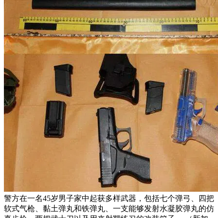
警方在一名45岁男子家中起获多样武器，包括七个弹弓、四把
软式气枪、黏土弹丸和铁弹丸、一支能够发射水凝胶弹丸的仿