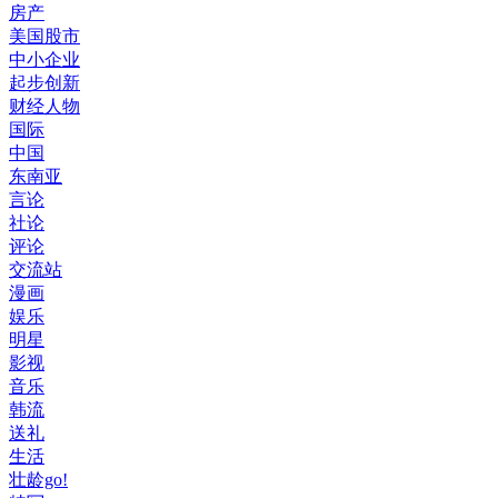
房产
美国股市
中小企业
起步创新
财经人物
国际
中国
东南亚
言论
社论
评论
交流站
漫画
娱乐
明星
影视
音乐
韩流
送礼
生活
壮龄go!