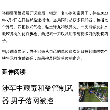
裕廊警署警员展开调查后，锁定一名45岁涉案男子，并在2023
年5月2日在日拉邦路逮捕他。
当局同时起获多样武器，包括七
个弹弓、四把软式气枪、黏土弹丸和铁弹丸、一支能够发射水
凝胶弹丸的仿真步枪、两把武士刀以及用来射靶练习的改装箱
子。
初步调查显示，男子涉嫌从自己的单位多次朝日拉邦路的数个
铁告示牌发射铁弹，结果殃及附近单位的窗户。
延伸阅读
涉车中藏毒和受管制武
器 男子落网被控