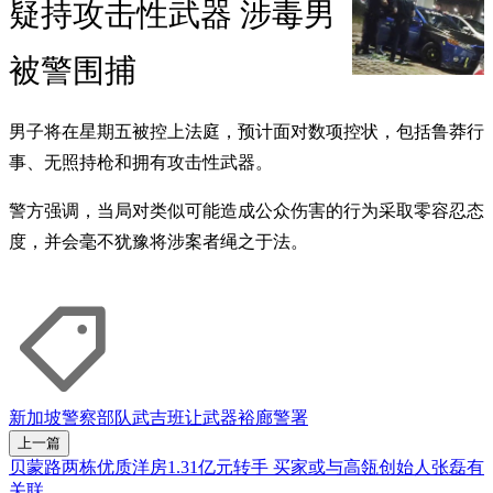
疑持攻击性武器 涉毒男
被警围捕
男子将在星期五被控上法庭，预计面对数项控状，包括鲁莽行
事、无照持枪和拥有攻击性武器。
警方强调，当局对类似可能造成公众伤害的行为采取零容忍态
度，并会毫不犹豫将涉案者绳之于法。
新加坡警察部队
武吉班让
武器
裕廊警署
上一篇
贝蒙路两栋优质洋房1.31亿元转手 买家或与高瓴创始人张磊有
关联