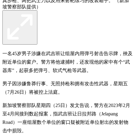
真步枪、两把武士刀以及用来射靶练习的改装箱子。 （新加
坡警察部队提供）
一名45岁男子涉嫌在武吉班让组屋内用弹弓射击告示牌，殃及
附近单位的窗户。警方将他逮捕时，还发现他的家中有个“武
器库”，起获多把弹弓、软式气枪等武器。
男子因涉嫌鲁莽行事、无照持枪和拥有攻击性武器，星期五
（7月26日）将被控上法庭。
新加坡警察部队星期四（25日）发文告说，警方在2023年2月
至4月间接到数起报案，指武吉班让日拉邦路（Jelapang
Road）一座组屋数个单位的窗口疑被附近单位射出的发射物
击中损毁。