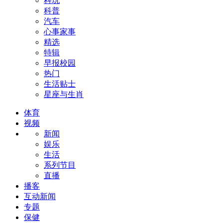
科玩
科普
汽车
心事家事
精选
特辑
早报校园
热门
生活贴士
星座与生肖
体育
视频
新闻
娱乐
生活
系列节目
直播
播客
互动新闻
专题
保健