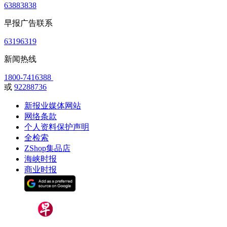
63883838
早报广告联系
63196319
新闻热线
1800-7416388
或
92288736
新报业媒体网站
网络条款
个人资料保护声明
全检索
ZShop集品店
海峡时报
商业时报