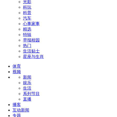
光影
科玩
科普
汽车
心事家事
精选
特辑
早报校园
热门
生活贴士
星座与生肖
体育
视频
新闻
娱乐
生活
系列节目
直播
播客
互动新闻
专题