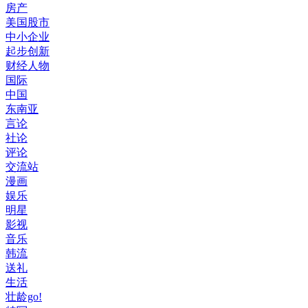
房产
美国股市
中小企业
起步创新
财经人物
国际
中国
东南亚
言论
社论
评论
交流站
漫画
娱乐
明星
影视
音乐
韩流
送礼
生活
壮龄go!