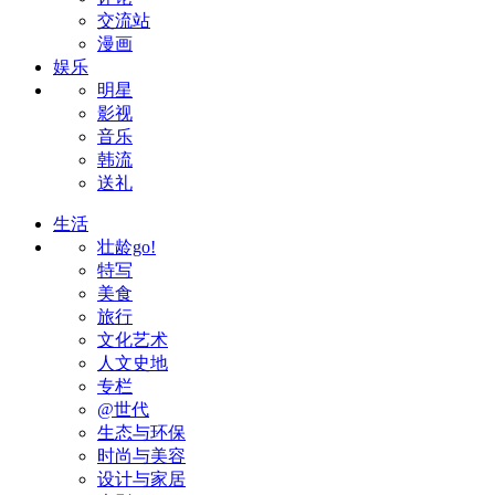
交流站
漫画
娱乐
明星
影视
音乐
韩流
送礼
生活
壮龄go!
特写
美食
旅行
文化艺术
人文史地
专栏
@世代
生态与环保
时尚与美容
设计与家居