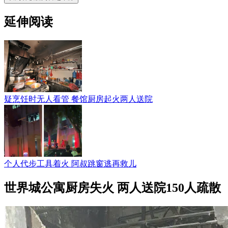
延伸阅读
疑烹饪时无人看管 餐馆厨房起火两人送院
个人代步工具着火 阿叔跳窗逃再救儿
世界城公寓厨房失火 两人送院150人疏散