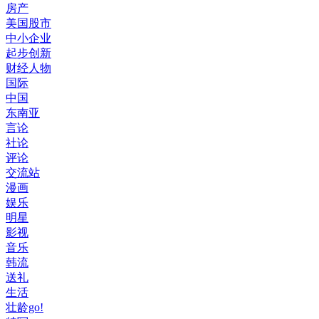
房产
美国股市
中小企业
起步创新
财经人物
国际
中国
东南亚
言论
社论
评论
交流站
漫画
娱乐
明星
影视
音乐
韩流
送礼
生活
壮龄go!