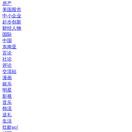
房产
美国股市
中小企业
起步创新
财经人物
国际
中国
东南亚
言论
社论
评论
交流站
漫画
娱乐
明星
影视
音乐
韩流
送礼
生活
壮龄go!