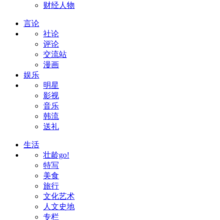
财经人物
言论
社论
评论
交流站
漫画
娱乐
明星
影视
音乐
韩流
送礼
生活
壮龄go!
特写
美食
旅行
文化艺术
人文史地
专栏