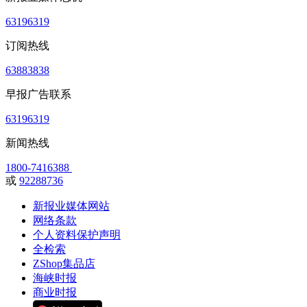
63196319
订阅热线
63883838
早报广告联系
63196319
新闻热线
1800-7416388
或
92288736
新报业媒体网站
网络条款
个人资料保护声明
全检索
ZShop集品店
海峡时报
商业时报