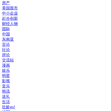
房产
美国股市
中小企业
起步创新
财经人物
国际
中国
东南亚
言论
社论
评论
交流站
漫画
娱乐
明星
影视
音乐
韩流
送礼
生活
壮龄go!