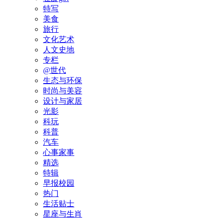
特写
美食
旅行
文化艺术
人文史地
专栏
@世代
生态与环保
时尚与美容
设计与家居
光影
科玩
科普
汽车
心事家事
精选
特辑
早报校园
热门
生活贴士
星座与生肖