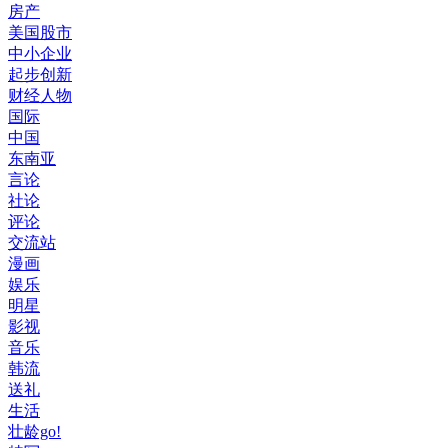
房产
美国股市
中小企业
起步创新
财经人物
国际
中国
东南亚
言论
社论
评论
交流站
漫画
娱乐
明星
影视
音乐
韩流
送礼
生活
壮龄go!