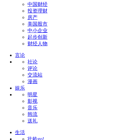
中国财经
投资理财
房产
美国股市
中小企业
起步创新
财经人物
言论
社论
评论
交流站
漫画
娱乐
明星
影视
音乐
韩流
送礼
生活
壮龄go!