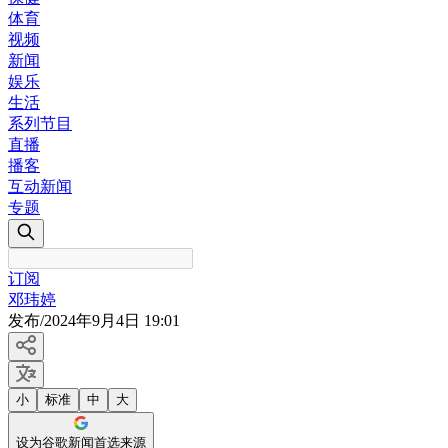
体育
视频
新闻
娱乐
生活
系列节目
直播
播客
互动新闻
专题
订阅
邓玮婷
发布
/
2024年9月4日 19:01
小
标准
中
大
设为谷歌新闻首选来源