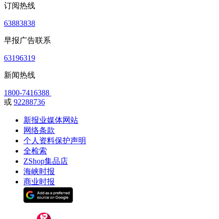
订阅热线
63883838
早报广告联系
63196319
新闻热线
1800-7416388
或
92288736
新报业媒体网站
网络条款
个人资料保护声明
全检索
ZShop集品店
海峡时报
商业时报