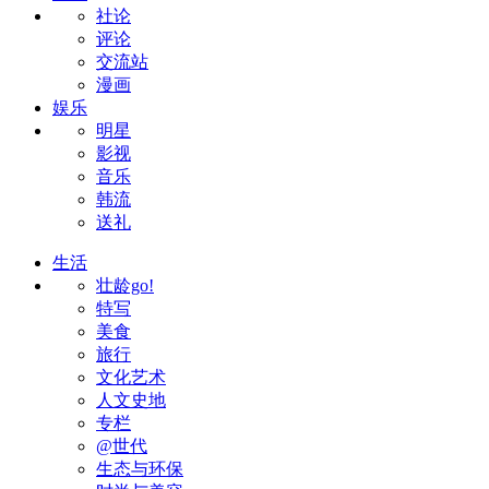
社论
评论
交流站
漫画
娱乐
明星
影视
音乐
韩流
送礼
生活
壮龄go!
特写
美食
旅行
文化艺术
人文史地
专栏
@世代
生态与环保