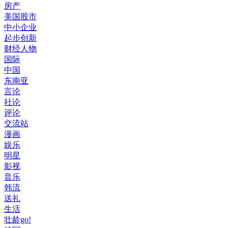
房产
美国股市
中小企业
起步创新
财经人物
国际
中国
东南亚
言论
社论
评论
交流站
漫画
娱乐
明星
影视
音乐
韩流
送礼
生活
壮龄go!