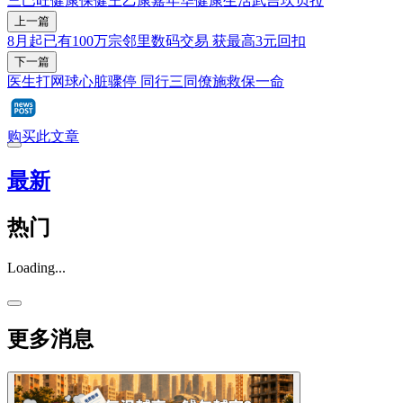
三巴旺
健康
保健
王乙康
嘉年华
健康生活
武吉坎贝拉
上一篇
8月起已有100万宗邻里数码交易 获最高3元回扣
下一篇
医生打网球心脏骤停 同行三同僚施救保一命
购买此文章
最新
热门
Loading...
更多消息