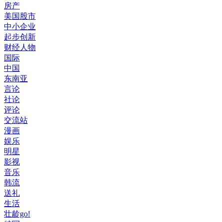
房产
美国股市
中小企业
起步创新
财经人物
国际
中国
东南亚
言论
社论
评论
交流站
漫画
娱乐
明星
影视
音乐
韩流
送礼
生活
壮龄go!