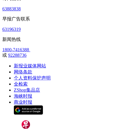
63883838
早报广告联系
63196319
新闻热线
1800-7416388
或
92288736
新报业媒体网站
网络条款
个人资料保护声明
全检索
ZShop集品店
海峡时报
商业时报