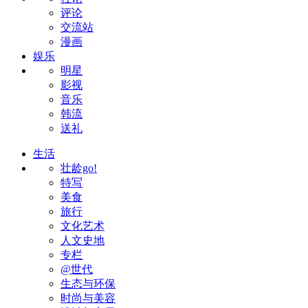
评论
交流站
漫画
娱乐
明星
影视
音乐
韩流
送礼
生活
壮龄go!
特写
美食
旅行
文化艺术
人文史地
专栏
@世代
生态与环保
时尚与美容