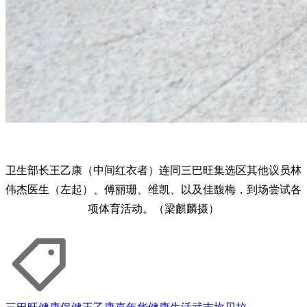
卫生部长王乙康（中间红衣者）连同三巴旺集选区其他议员林
伟杰医生（左起）、傅丽珊、维凯、以及佳馥梅，到场尝试各
项体育活动。（梁麒麟摄）