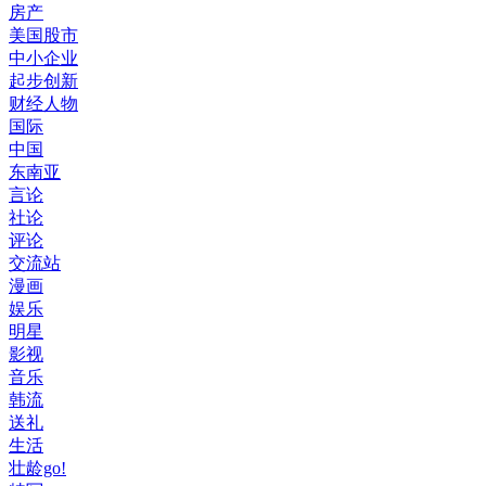
房产
美国股市
中小企业
起步创新
财经人物
国际
中国
东南亚
言论
社论
评论
交流站
漫画
娱乐
明星
影视
音乐
韩流
送礼
生活
壮龄go!