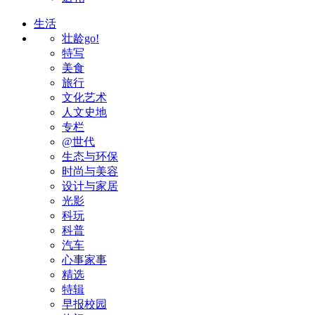
生活
壮龄go!
特写
美食
旅行
文化艺术
人文史地
专栏
@世代
生态与环保
时尚与美容
设计与家居
光影
科玩
科普
汽车
心事家事
精选
特辑
早报校园