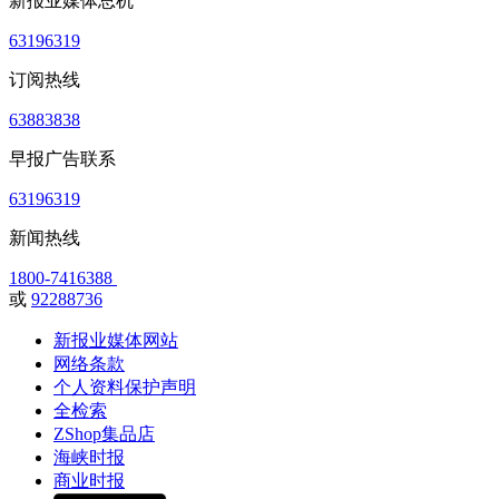
新报业媒体总机
63196319
订阅热线
63883838
早报广告联系
63196319
新闻热线
1800-7416388
或
92288736
新报业媒体网站
网络条款
个人资料保护声明
全检索
ZShop集品店
海峡时报
商业时报