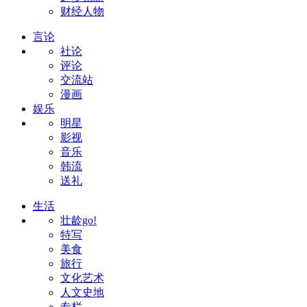
财经人物
言论
社论
评论
交流站
漫画
娱乐
明星
影视
音乐
韩流
送礼
生活
壮龄go!
特写
美食
旅行
文化艺术
人文史地
专栏