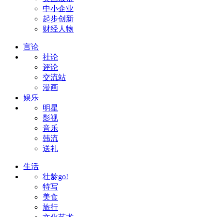
中小企业
起步创新
财经人物
言论
社论
评论
交流站
漫画
娱乐
明星
影视
音乐
韩流
送礼
生活
壮龄go!
特写
美食
旅行