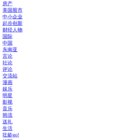
房产
美国股市
中小企业
起步创新
财经人物
国际
中国
东南亚
言论
社论
评论
交流站
漫画
娱乐
明星
影视
音乐
韩流
送礼
生活
壮龄go!