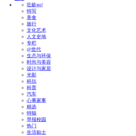
壮龄go!
特写
美食
旅行
文化艺术
人文史地
专栏
@世代
生态与环保
时尚与美容
设计与家居
光影
科玩
科普
汽车
心事家事
精选
特辑
早报校园
热门
生活贴士