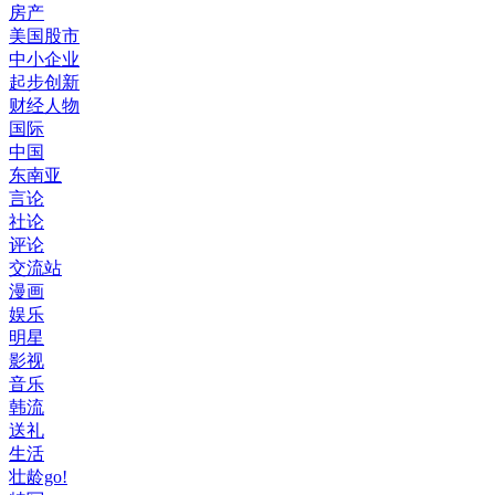
房产
美国股市
中小企业
起步创新
财经人物
国际
中国
东南亚
言论
社论
评论
交流站
漫画
娱乐
明星
影视
音乐
韩流
送礼
生活
壮龄go!