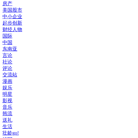
房产
美国股市
中小企业
起步创新
财经人物
国际
中国
东南亚
言论
社论
评论
交流站
漫画
娱乐
明星
影视
音乐
韩流
送礼
生活
壮龄go!