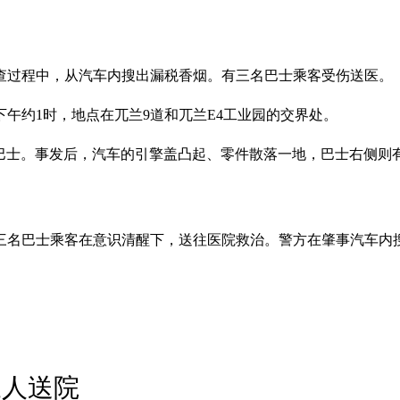
查过程中，从汽车内搜出漏税香烟。有三名巴士乘客受伤送医。
下午约1时，地点在兀兰9道和兀兰E4工业园的交界处。
境巴士。事发后，汽车的引擎盖凸起、零件散落一地，巴士右侧则
的三名巴士乘客在意识清醒下，送往医院救治。警方在肇事汽车
三人送院