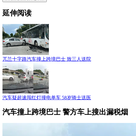
延伸阅读
兀兰十字路汽车撞上跨境巴士 致三人送院
汽车疑超速闯红灯撞电单车 58岁骑士送医
汽车撞上跨境巴士 警方车上搜出漏税烟