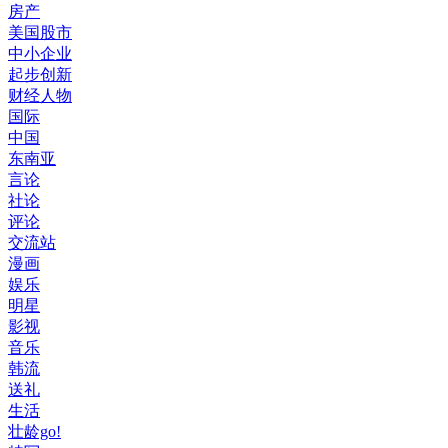
房产
美国股市
中小企业
起步创新
财经人物
国际
中国
东南亚
言论
社论
评论
交流站
漫画
娱乐
明星
影视
音乐
韩流
送礼
生活
壮龄go!