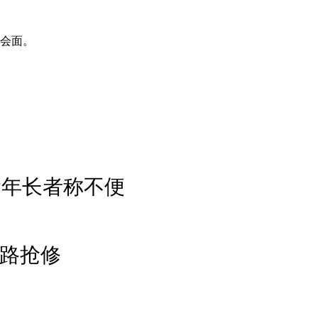
民会面。
运年长者称不便
封路抢修