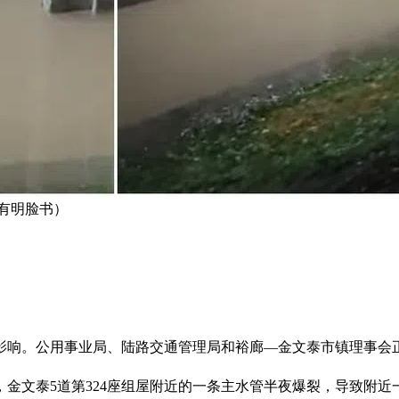
陈有明脸书）
影响。公用事业局、陆路交通管理局和裕廊—金文泰市镇理事会
说，金文泰5道第324座组屋附近的一条主水管半夜爆裂，导致附