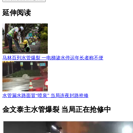
延伸阅读
马林百列水管爆裂 一电梯渗水停运年长者称不便
水管漏水路面冒“喷泉” 当局连夜封路抢修
金文泰主水管爆裂 当局正在抢修中