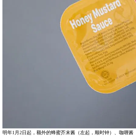
明年1月2日起，额外的蜂蜜芥末酱（左起，顺时钟）、咖喱酱