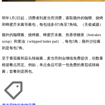
明年1月2日起，消费者到麦当劳消费，索取额外的咖喱、烧烤
和蜂蜜芥末酱等酱包，每包须多付5角至7角钱。（关俊威摄）
额外的咖喱酱、烧烤酱、蜂蜜芥末酱、热香饼糖浆（hotcakes
syrup）和黄油（whipped butter pad），每包5角；额外沙拉酱
则是每包7角。
至于番茄酱和蒜头辣椒酱，麦当劳则会继续免费提供，但数量
根据餐点而定。例如，单点食品可获一包免费的番茄或辣椒
酱；套餐则是两包。