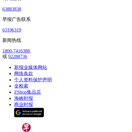
63883838
早报广告联系
63196319
新闻热线
1800-7416388
或
92288736
新报业媒体网站
网络条款
个人资料保护声明
全检索
ZShop集品店
海峡时报
商业时报