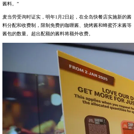
酱料。”
麦当劳受询时证实，明年1月2日起，在全岛快餐店实施新的酱
料分配和收费制，限制免费的咖喱酱、烧烤酱和蜂蜜芥末酱等
酱包的数量。超出配额的酱料将额外收费。