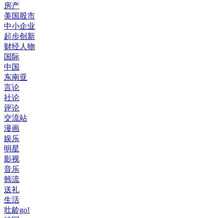
房产
美国股市
中小企业
起步创新
财经人物
国际
中国
东南亚
言论
社论
评论
交流站
漫画
娱乐
明星
影视
音乐
韩流
送礼
生活
壮龄go!