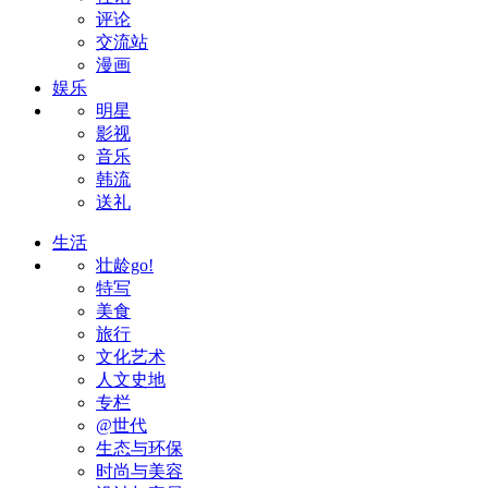
评论
交流站
漫画
娱乐
明星
影视
音乐
韩流
送礼
生活
壮龄go!
特写
美食
旅行
文化艺术
人文史地
专栏
@世代
生态与环保
时尚与美容