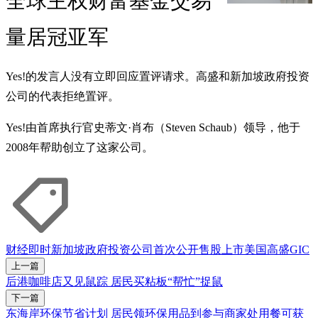
全球主权财富基金交易
量居冠亚军
Yes!的发言人没有立即回应置评请求。高盛和新加坡政府投资
公司的代表拒绝置评。
Yes!由首席执行官史蒂文·肖布（Steven Schaub）领导，他于
2008年帮助创立了这家公司。
财经即时
新加坡政府投资公司
首次公开售股
上市
美国
高盛
GIC
上一篇
后港咖啡店又见鼠踪 居民买粘板“帮忙”捉鼠
下一篇
东海岸环保节省计划 居民领环保用品到参与商家处用餐可获