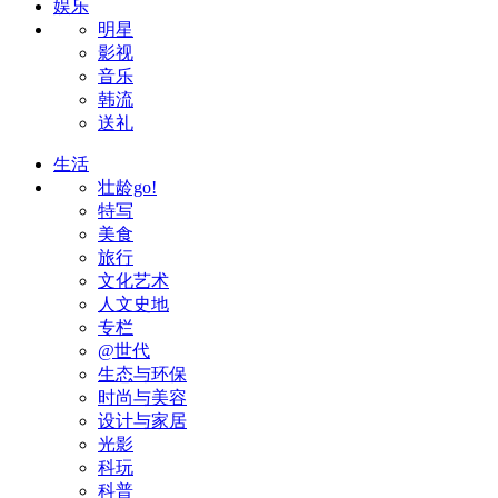
娱乐
明星
影视
音乐
韩流
送礼
生活
壮龄go!
特写
美食
旅行
文化艺术
人文史地
专栏
@世代
生态与环保
时尚与美容
设计与家居
光影
科玩
科普