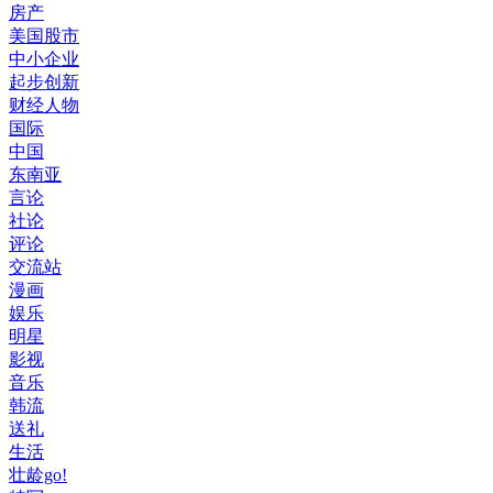
房产
美国股市
中小企业
起步创新
财经人物
国际
中国
东南亚
言论
社论
评论
交流站
漫画
娱乐
明星
影视
音乐
韩流
送礼
生活
壮龄go!