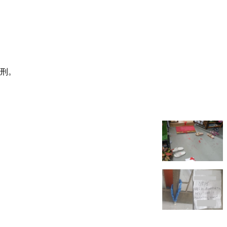
。
鞭刑。