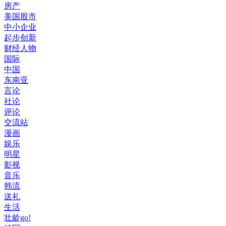
房产
美国股市
中小企业
起步创新
财经人物
国际
中国
东南亚
言论
社论
评论
交流站
漫画
娱乐
明星
影视
音乐
韩流
送礼
生活
壮龄go!