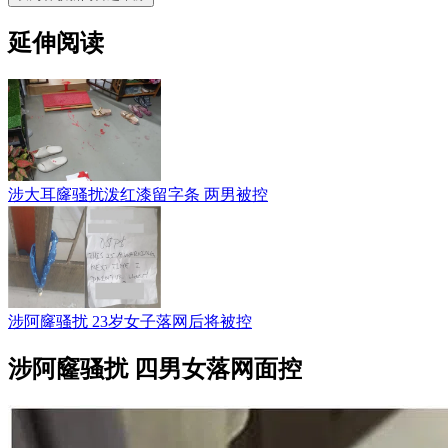
延伸阅读
涉大耳窿骚扰泼红漆留字条 两男被控
涉阿窿骚扰 23岁女子落网后将被控
涉阿窿骚扰 四男女落网面控