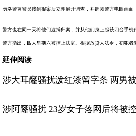
勿洛警署警员接到报案后立即展开调查，并调阅警方电眼画面，
警方也在同一天将他们逮捕归案，并从他们身上起获四台手机
警方指出，四人星期六被控上法庭。根据放贷人法令，初犯者
延伸阅读
涉大耳窿骚扰泼红漆留字条 两男
涉阿窿骚扰 23岁女子落网后将被