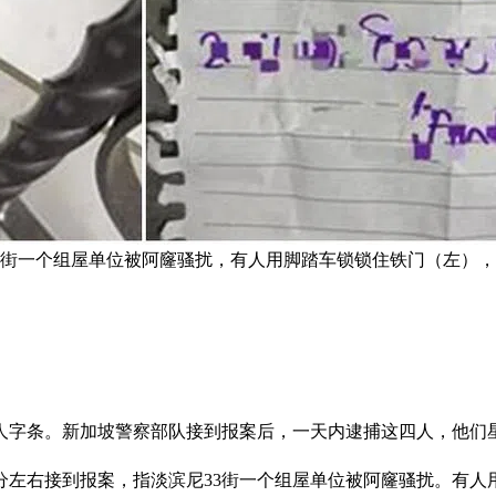
尼33街一个组屋单位被阿窿骚扰，有人用脚踏车锁锁住铁门（左）
人字条。新加坡警察部队接到报案后，一天内逮捕这四人，他们星
0分左右接到报案，指淡滨尼33街一个组屋单位被阿窿骚扰。有