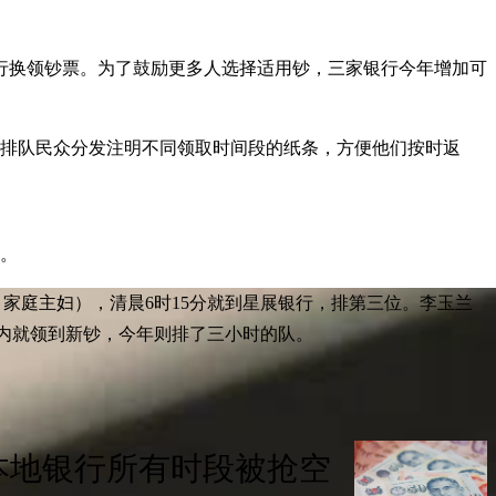
到分行换领钞票。为了鼓励更多人选择适用钞，三家银行今年增加可
员为排队民众分发注明不同领取时间段的纸条，方便他们按时返
队。
，家庭主妇），清晨6时15分就到星展银行，排第三位。李玉兰
内就领到新钞，今年则排了三小时的队。
本地银行所有时段被抢空