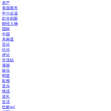
房产
美国股市
中小企业
起步创新
财经人物
国际
中国
东南亚
言论
社论
评论
交流站
漫画
娱乐
明星
影视
音乐
韩流
送礼
生活
壮龄go!