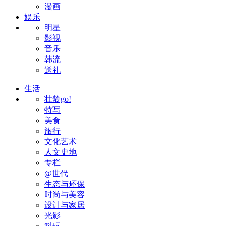
漫画
娱乐
明星
影视
音乐
韩流
送礼
生活
壮龄go!
特写
美食
旅行
文化艺术
人文史地
专栏
@世代
生态与环保
时尚与美容
设计与家居
光影