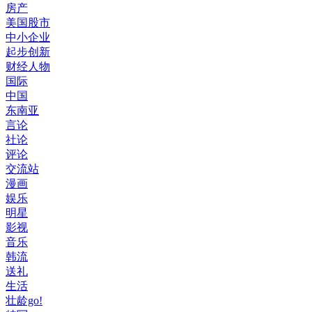
房产
美国股市
中小企业
起步创新
财经人物
国际
中国
东南亚
言论
社论
评论
交流站
漫画
娱乐
明星
影视
音乐
韩流
送礼
生活
壮龄go!