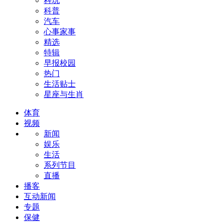
科玩
科普
汽车
心事家事
精选
特辑
早报校园
热门
生活贴士
星座与生肖
体育
视频
新闻
娱乐
生活
系列节目
直播
播客
互动新闻
专题
保健