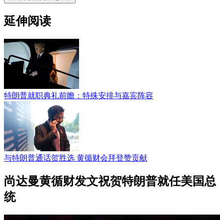
延伸阅读
特朗普就职典礼前瞻：特殊安排与嘉宾阵容
与特朗普通话贺胜选 黄循财会拜登赞贡献
尚达曼黄循财发文祝贺特朗普就任美国总
统