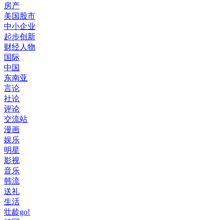
房产
美国股市
中小企业
起步创新
财经人物
国际
中国
东南亚
言论
社论
评论
交流站
漫画
娱乐
明星
影视
音乐
韩流
送礼
生活
壮龄go!