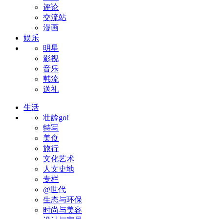
评论
交流站
漫画
娱乐
明星
影视
音乐
韩流
送礼
生活
壮龄go!
特写
美食
旅行
文化艺术
人文史地
专栏
@世代
生态与环保
时尚与美容