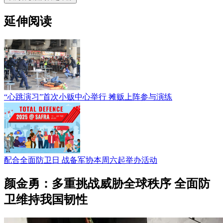
延伸阅读
“心跳演习”首次小贩中心举行 摊贩上阵参与演练
配合全面防卫日 战备军协本周六起举办活动
颜金勇：多重挑战威胁全球秩序 全面防
卫维持我国韧性