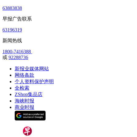
63883838
早报广告联系
63196319
新闻热线
1800-7416388
或
92288736
新报业媒体网站
网络条款
个人资料保护声明
全检索
ZShop集品店
海峡时报
商业时报