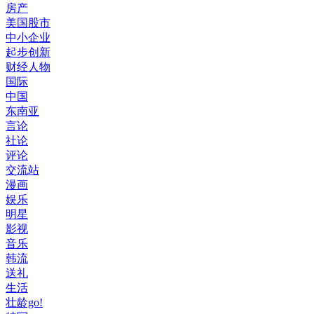
房产
美国股市
中小企业
起步创新
财经人物
国际
中国
东南亚
言论
社论
评论
交流站
漫画
娱乐
明星
影视
音乐
韩流
送礼
生活
壮龄go!