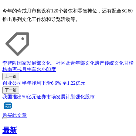
今年的斋戒月市集设有120个餐饮和零售摊位，还有配合
SG60
推出系列文化工作坊和导览活动等。
李智陞
国家发展部
文化、社区及青年部
文化遗产
传统文化
甘榜
格南
斋戒月
牛车水
小印度
上一篇
创业公司半年净利下滑6.6% 至1.22亿元
下一篇
我国推出50亿元证券市场发展计划强化股市
购买此文章
最新